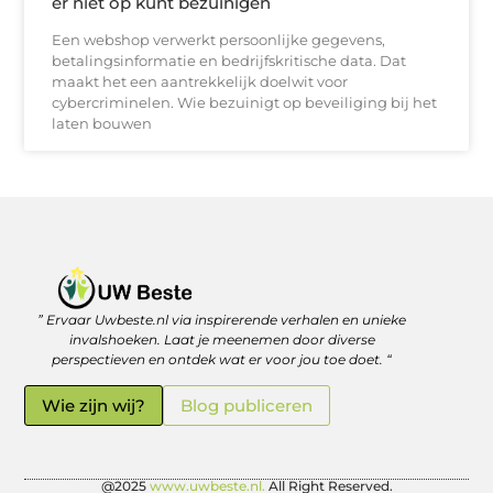
er niet op kunt bezuinigen
Een webshop verwerkt persoonlijke gegevens,
betalingsinformatie en bedrijfskritische data. Dat
maakt het een aantrekkelijk doelwit voor
cybercriminelen. Wie bezuinigt op beveiliging bij het
laten bouwen
” Ervaar Uwbeste.nl via inspirerende verhalen en unieke
Linkjes kopen: verstandig investeren in je online vindbaarheid
Geld verdienen met je website: zo haal je er écht rendement uit
invalshoeken. Laat je meenemen door diverse
perspectieven en ontdek wat er voor jou toe doet. “
Wie zijn wij?
Blog publiceren
@2025
www.uwbeste.nl.
All Right Reserved.