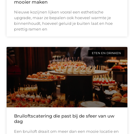
mooier maken
Nieuwe kozijnen lijken vooral een esthetische
upgrade, maar ze bepalen ook hoeveel warmte je
binnenhoudt, hoeveel geluid je buiten laat en hoe
prettig ramen en
ETEN EN DRINKEN
Bruiloftscatering die past bij de sfeer van uw
dag
Een bruiloft draait om meer dan een mooie locatie en