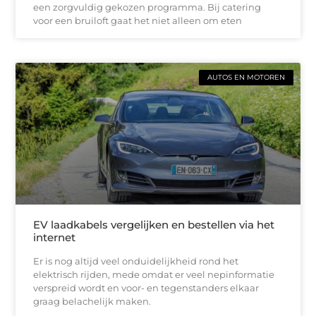
een zorgvuldig gekozen programma. Bij catering
voor een bruiloft gaat het niet alleen om eten
AUTOS EN MOTOREN
EV laadkabels vergelijken en bestellen via het
internet
Er is nog altijd veel onduidelijkheid rond het
elektrisch rijden, mede omdat er veel nepinformatie
verspreid wordt en voor- en tegenstanders elkaar
graag belachelijk maken.