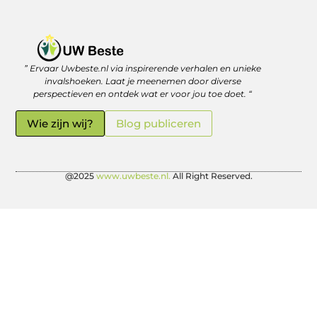
” Ervaar Uwbeste.nl via inspirerende verhalen en unieke
Linkjes kopen: verstandig investeren in je online vindbaarheid
Geld verdienen met je website: zo haal je er écht rendement uit
invalshoeken. Laat je meenemen door diverse
perspectieven en ontdek wat er voor jou toe doet. “
Wie zijn wij?
Blog publiceren
@2025
www.uwbeste.nl.
All Right Reserved.