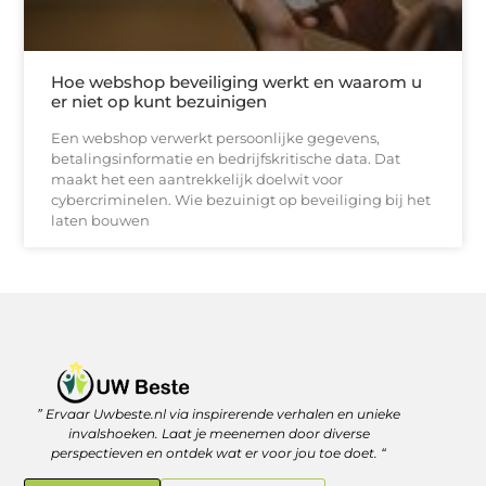
Hoe webshop beveiliging werkt en waarom u
er niet op kunt bezuinigen
Een webshop verwerkt persoonlijke gegevens,
betalingsinformatie en bedrijfskritische data. Dat
maakt het een aantrekkelijk doelwit voor
cybercriminelen. Wie bezuinigt op beveiliging bij het
laten bouwen
” Ervaar Uwbeste.nl via inspirerende verhalen en unieke
Linkjes kopen: verstandig investeren in je online vindbaarheid
Geld verdienen met je website: zo haal je er écht rendement uit
invalshoeken. Laat je meenemen door diverse
perspectieven en ontdek wat er voor jou toe doet. “