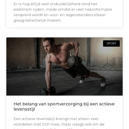
Er is nog altijd veel onduidelijkheid rond het
elektrisch rijden, mede omdat er veel nepinformatie
verspreid wordt en voor- en tegenstanders elkaar
graag belachelijk maken.
SPORT
Het belang van sportverzorging bij een actieve
levensstijl
Een actieve levensstijl brengt niet alleen veel
voordelen met zich mee, maar vraagt ook om de