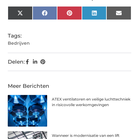
X
Facebook
Pinterest
LinkedIn
Email
(Twitter)
Tags:
Bedrijven
Delen:
Meer Berichten
ATEX ventilatoren en veilige luchttechniek
in risicovolle werkomgevingen
Wanneer is modernisatie van een lift