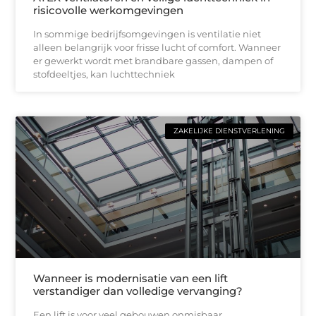
risicovolle werkomgevingen
In sommige bedrijfsomgevingen is ventilatie niet
alleen belangrijk voor frisse lucht of comfort. Wanneer
er gewerkt wordt met brandbare gassen, dampen of
stofdeeltjes, kan luchttechniek
ZAKELIJKE DIENSTVERLENING
Wanneer is modernisatie van een lift
verstandiger dan volledige vervanging?
Een lift is voor veel gebouwen onmisbaar.