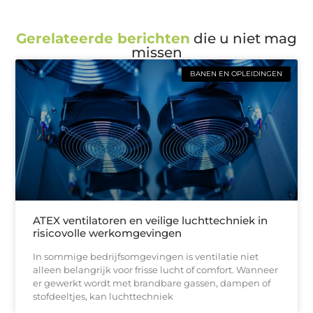
Gerelateerde berichten
die u niet mag
missen
BANEN EN OPLEIDINGEN
ATEX ventilatoren en veilige luchttechniek in
risicovolle werkomgevingen
In sommige bedrijfsomgevingen is ventilatie niet
alleen belangrijk voor frisse lucht of comfort. Wanneer
er gewerkt wordt met brandbare gassen, dampen of
stofdeeltjes, kan luchttechniek