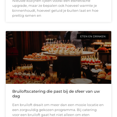
Nieuwe kozijnen lijken vooral een esthetische
upgrade, maar ze bepalen ook hoeveel warmte je
binnenhoudt, hoeveel geluid je buiten laat en hoe
prettig ramen en
ETEN EN DRINKEN
Bruiloftscatering die past bij de sfeer van uw
dag
Een bruiloft draait om meer dan een mooie locatie en
een zorgvuldig gekozen programma. Bij catering
voor een bruiloft gaat het niet alleen om eten