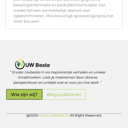
betalingsinformatie en bedrijfskritische data. Dat
maakt het een aantrekkelijk doelwit voor
cybercriminelen. Wie bezuinigt op beveiliging bij het
laten bouwen
” Ervaar Uwbeste.nl via inspirerende verhalen en unieke
Linkjes kopen: verstandig investeren in je online vindbaarheid
Geld verdienen met je website: zo haal je er écht rendement uit
invalshoeken. Laat je meenemen door diverse
perspectieven en ontdek wat er voor jou toe doet. “
Wie zijn wij?
Blog publiceren
@2025
www.uwbeste.nl.
All Right Reserved.