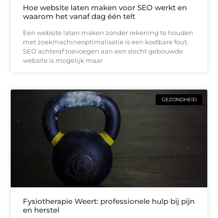
Hoe website laten maken voor SEO werkt en
waarom het vanaf dag één telt
Een website laten maken zonder rekening te houden
met zoekmachineoptimalisatie is een kostbare fout.
SEO achteraf toevoegen aan een slecht gebouwde
website is mogelijk maar
GEZONDHEID
Fysiotherapie Weert: professionele hulp bij pijn
en herstel