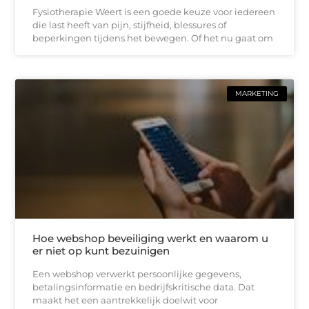
Fysiotherapie Weert is een goede keuze voor iedereen
die last heeft van pijn, stijfheid, blessures of
beperkingen tijdens het bewegen. Of het nu gaat om
MARKETING
Hoe webshop beveiliging werkt en waarom u
er niet op kunt bezuinigen
Een webshop verwerkt persoonlijke gegevens,
betalingsinformatie en bedrijfskritische data. Dat
maakt het een aantrekkelijk doelwit voor