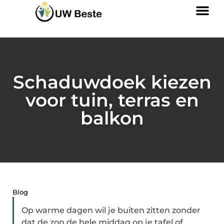
Schaduwdoek kiezen
voor tuin, terras en
balkon
Blog
Op warme dagen wil je buiten zitten zonder
dat de zon de hele middag op je tafel of