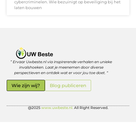
cybercriminelen. Wie bezuinigt op beveiliging bij het
laten bouwen
” Ervaar Uwbeste.nl via inspirerende verhalen en unieke
Linkjes kopen: verstandig investeren in je online vindbaarheid
Geld verdienen met je website: zo haal je er écht rendement uit
invalshoeken. Laat je meenemen door diverse
perspectieven en ontdek wat er voor jou toe doet. “
Wie zijn wij?
Blog publiceren
@2025
www.uwbeste.nl.
All Right Reserved.