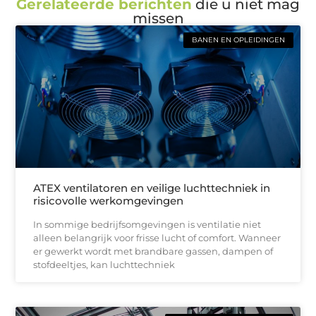
Gerelateerde berichten
die u niet mag
missen
BANEN EN OPLEIDINGEN
ATEX ventilatoren en veilige luchttechniek in
risicovolle werkomgevingen
In sommige bedrijfsomgevingen is ventilatie niet
alleen belangrijk voor frisse lucht of comfort. Wanneer
er gewerkt wordt met brandbare gassen, dampen of
stofdeeltjes, kan luchttechniek