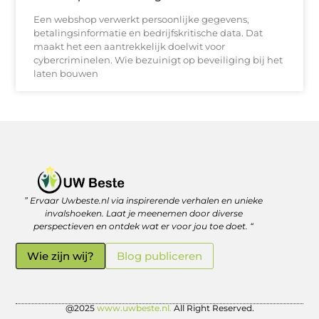
Een webshop verwerkt persoonlijke gegevens,
betalingsinformatie en bedrijfskritische data. Dat
maakt het een aantrekkelijk doelwit voor
cybercriminelen. Wie bezuinigt op beveiliging bij het
laten bouwen
” Ervaar Uwbeste.nl via inspirerende verhalen en unieke
Linkjes kopen: verstandig investeren in je online vindbaarheid
Geld verdienen met je website: zo haal je er écht rendement uit
invalshoeken. Laat je meenemen door diverse
perspectieven en ontdek wat er voor jou toe doet. “
Wie zijn wij?
Blog publiceren
@2025
www.uwbeste.nl.
All Right Reserved.