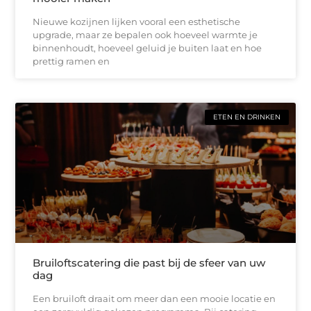
Nieuwe kozijnen lijken vooral een esthetische
upgrade, maar ze bepalen ook hoeveel warmte je
binnenhoudt, hoeveel geluid je buiten laat en hoe
prettig ramen en
ETEN EN DRINKEN
Bruiloftscatering die past bij de sfeer van uw
dag
Een bruiloft draait om meer dan een mooie locatie en