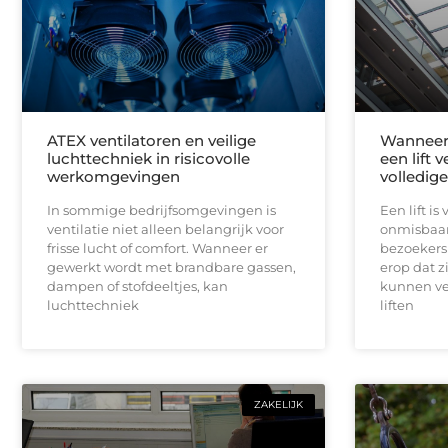
ATEX ventilatoren en veilige
Wanneer 
luchttechniek in risicovolle
een lift 
werkomgevingen
volledig
In sommige bedrijfsomgevingen is
Een lift i
ventilatie niet alleen belangrijk voor
onmisbaar
frisse lucht of comfort. Wanneer er
bezoekers 
gewerkt wordt met brandbare gassen,
erop dat z
dampen of stofdeeltjes, kan
kunnen ve
luchttechniek
liften
ZAKELIJK