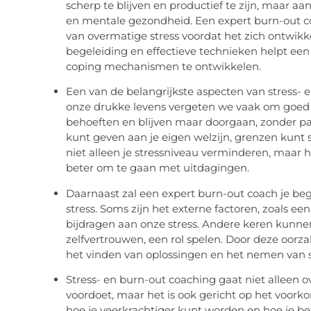
scherp te blijven en productief te zijn, maar a
en mentale gezondheid. Een expert burn-out c
van overmatige stress voordat het zich ontwikk
begeleiding en effectieve technieken helpt een
coping mechanismen te ontwikkelen.
Een van de belangrijkste aspecten van stress- e
onze drukke levens vergeten we vaak om goed 
behoeften en blijven maar doorgaan, zonder pauz
kunt geven aan je eigen welzijn, grenzen kunt 
niet alleen je stressniveau verminderen, maar 
beter om te gaan met uitdagingen.
Daarnaast zal een expert burn-out coach je bege
stress. Soms zijn het externe factoren, zoals ee
bijdragen aan onze stress. Andere keren kunnen 
zelfvertrouwen, een rol spelen. Door deze oorz
het vinden van oplossingen en het nemen van s
Stress- en burn-out coaching gaat niet alleen
voordoet, maar het is ook gericht op het voork
hoe je veerkrachtiger kunt worden en hoe je bet