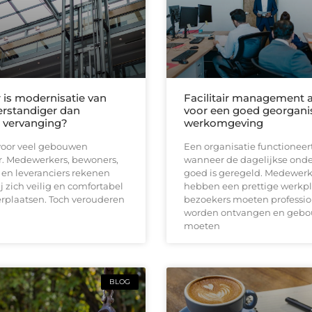
is modernisatie van
Facilitair management a
verstandiger dan
voor een goed georgani
e vervanging?
werkomgeving
s voor veel gebouwen
Een organisatie functioneer
. Medewerkers, bewoners,
wanneer de dagelijkse ond
en leveranciers rekenen
goed is geregeld. Medewerk
ij zich veilig en comfortabel
hebben een prettige werkpl
rplaatsen. Toch verouderen
bezoekers moeten professio
worden ontvangen en geb
moeten
BLOG