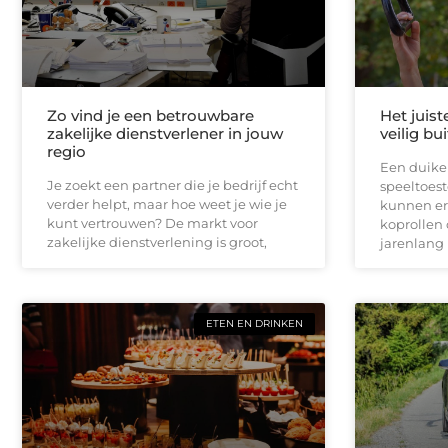
Zo vind je een betrouwbare
Het juist
zakelijke dienstverlener in jouw
veilig bu
regio
Een duikel
Je zoekt een partner die je bedrijf echt
speeltoest
verder helpt, maar hoe weet je wie je
kunnen er
kunt vertrouwen? De markt voor
koprollen 
zakelijke dienstverlening is groot,
jarenlang 
ETEN EN DRINKEN