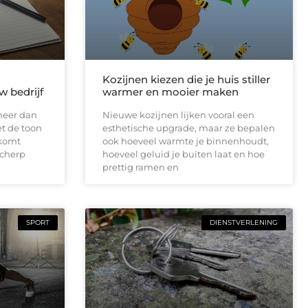
Kozijnen kiezen die je huis stiller
w bedrijf
warmer en mooier maken
meer dan
Nieuwe kozijnen lijken vooral een
et de toon
esthetische upgrade, maar ze bepalen
lkomt
ook hoeveel warmte je binnenhoudt,
scherp
hoeveel geluid je buiten laat en hoe
prettig ramen en
SPORT
DIENSTVERLENING