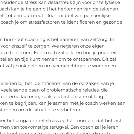
anhoudende stress kan desastreus zijn voor onze fysieke
oach kan je helpen bij het herkennen van de tekenen
elt tot een burn-out. Door middel van persoonlijke
 coach je om stressfactoren te identificeren en gezonde
n burn-out coaching is het aanleren van zelfzorg. In
voor onszelf te zorgen. We negeren onze eigen
e te nemen. Een coach zal je leren hoe je prioriteit
stellen en tijd kunt nemen om te ontspannen. Dit zal
het zal je ook helpen om veerkrachtiger te worden en
leiden bij het identificeren van de oorzaken van je
n veeleisende baan of problematische relaties, die
interne factoren, zoals perfectionisme of laag
aken te begrijpen, kan je samen met je coach werken aan
tappen om de situatie te verbeteren.
 over het omgaan met stress op het moment dat het zich
omen van toekomstige terugval. Een coach zal je leren
er kunt omgaan met stressvolle situaties die zich