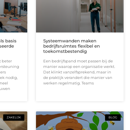
ls basis
Systeemwanden maken
seerde
bedrijfsruimtes flexibel en
toekomstbestendig
t beter
Een bedrijfspand moet passen bij de
ersteuning
manier waarop een organisatie werkt.
ers
Dat klinkt vanzelfsprekend, maar in
ek nodig,
de praktijk verandert die manier van
neel
werken regelmatig. Teams
ouwen
ZAKELIJK
BLOG