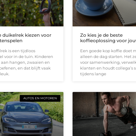
e duikelrek kiezen voor
Zo kies je de beste
itenspelen
koffieoplossing voor jou
rek is een tijdloos
Een goede kop koffie doet 
el voor in de tuin. Kinderen
alleen de dag starten. Het z
 aan hangen, zwaaien en
voor samenwerking, verwe
oefenen, en dat blijft vaak
klanten en houdt collega’s 
leuk.
tijdens lange
AUTOS EN MOTOREN