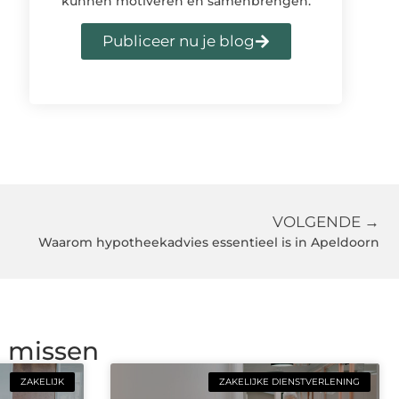
kunnen motiveren en samenbrengen.
Publiceer nu je blog
VOLGENDE →
Waarom hypotheekadvies essentieel is in Apeldoorn
g missen
ZAKELIJK
ZAKELIJKE DIENSTVERLENING