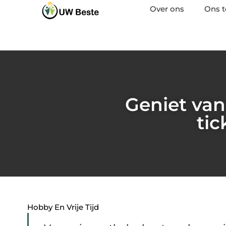
Over ons
Ons 
Geniet van 
tic
Hobby En Vrije Tijd