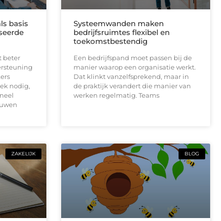
ls basis
Systeemwanden maken
seerde
bedrijfsruimtes flexibel en
toekomstbestendig
t beter
Een bedrijfspand moet passen bij de
ersteuning
manier waarop een organisatie werkt.
ers
Dat klinkt vanzelfsprekend, maar in
ek nodig,
de praktijk verandert die manier van
neel
werken regelmatig. Teams
ouwen
ZAKELIJK
BLOG