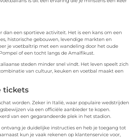
voetbalfans is dit een ervaring die je minstens één keer
 dan een sportieve activiteit. Het is een kans om een
jes, historische gebouwen, levendige markten en
er je voetbaltrip met een wandeling door het oude
mpeï of een tocht langs de Amalfikust.
taliaanse steden minder snel vindt. Het leven speelt zich
ze combinatie van cultuur, keuken en voetbal maakt een
 tickets
hat worden. Zeker in Italië, waar populaire wedstrijden
ngsbewijzen via een officiële aanbieder te kopen.
kerd van een gegarandeerde plek in het stadion.
t, ontvang je duidelijke instructies en heb je toegang tot
aarnaast kun je vaak rekenen op klantenservice voor,