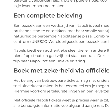
betekent: verbondenheid, trots en pure emotie. Voor 
in je leven moet meemaken.
Een complete beleving
Een bezoek aan een wedstrijd van Napoli is veel meer
bruisende stad te ontdekken, met haar smalle straat
natuurlijk de beroemde Napolitaanse pizza. Combine
centrum (UNESCO Werelderfgoed), een bezoek aan Po
Napels biedt een authentieke sfeer die je in andere I
hier af op straat, en gastvrijheid staat centraal. De
trip naar Napoli tot een unieke ervaring.
Boek met zekerheid via officiële
Het belang van betrouwbare tickets mag niet ondersc
snel uitverkocht raken, is het essentieel om je toega
Hiermee voorkom je teleurstellingen en ben je verze
Met officiële Napoli tickets weet je precies waar je zi
alle benodigde informatie voorafgaand aan je reis. D