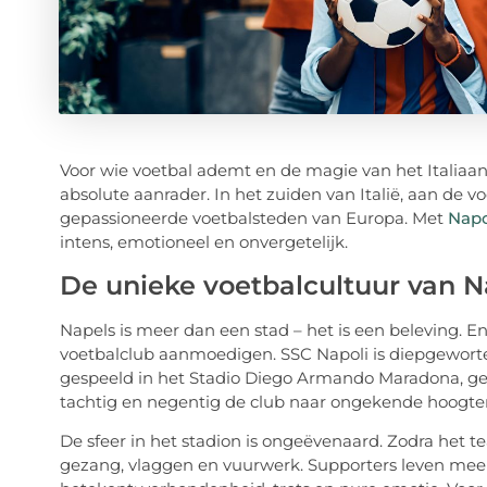
Voor wie voetbal ademt en de magie van het Italiaan
absolute aanrader. In het zuiden van Italië, aan de v
gepassioneerde voetbalsteden van Europa. Met
Napol
intens, emotioneel en onvergetelijk.
De unieke voetbalcultuur van N
Napels is meer dan een stad – het is een beleving. 
voetbalclub aanmoedigen. SSC Napoli is diepgewortel
gespeeld in het Stadio Diego Armando Maradona, gen
tachtig en negentig de club naar ongekende hoogten
De sfeer in het stadion is ongeëvenaard. Zodra het t
gezang, vlaggen en vuurwerk. Supporters leven mee me