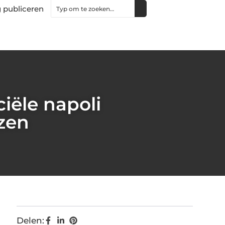
 publiceren
ciële napoli
izen
Delen: