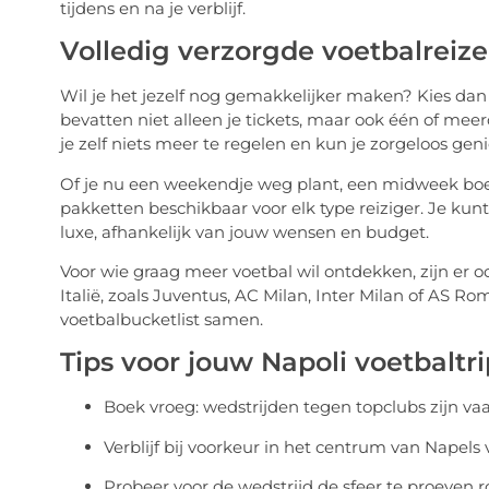
tijdens en na je verblijf.
Volledig verzorgde voetbalreiz
Wil je het jezelf nog gemakkelijker maken? Kies dan
bevatten niet alleen je tickets, maar ook één of mee
je zelf niets meer te regelen en kun je zorgeloos genie
Of je nu een weekendje weg plant, een midweek boekt
pakketten beschikbaar voor elk type reiziger. Je kunt
luxe, afhankelijk van jouw wensen en budget.
Voor wie graag meer voetbal wil ontdekken, zijn er 
Italië, zoals Juventus, AC Milan, Inter Milan of AS Ro
voetbalbucketlist samen.
Tips voor jouw Napoli voetbaltri
Boek vroeg: wedstrijden tegen topclubs zijn vaa
Verblijf bij voorkeur in het centrum van Napels 
Probeer voor de wedstrijd de sfeer te proeven r