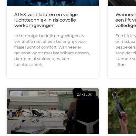
ATEX ventilatoren en veilige
Wanneer 
luchttechniek in risicovolle
een lift 
werkomgevingen
volledig
In sommige bedrijfsomgevingen is
Een lift i
ventilatie niet alleen belangrijk voor
onmisbaar
frisse lucht of comfort. Wanneer er
bezoekers 
gewerkt wordt met brandbare gassen,
erop dat z
dampen of stofdeeltjes, kan
kunnen ve
luchttechniek
liften
ZAKELIJK