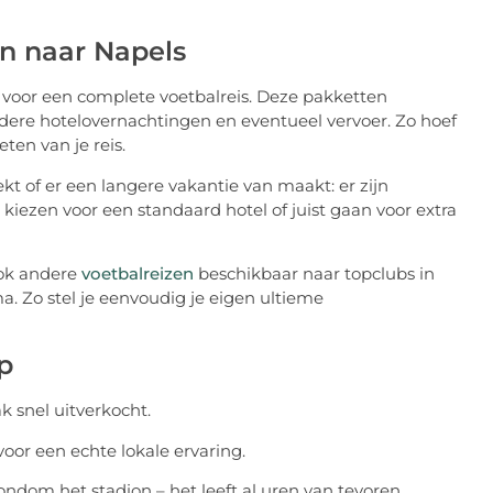
en naar Napels
 voor een complete voetbalreis. Deze pakketten
rdere hotelovernachtingen en eventueel vervoer. Zo hoef
ten van je reis.
 of er een langere vakantie van maakt: er zijn
 kiezen voor een standaard hotel of juist gaan voor extra
ook andere
voetbalreizen
beschikbaar naar topclubs in
ma. Zo stel je eenvoudig je eigen ultieme
p
k snel uitverkocht.
voor een echte lokale ervaring.
ondom het stadion – het leeft al uren van tevoren.