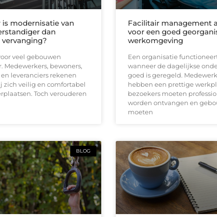
is modernisatie van
Facilitair management a
verstandiger dan
voor een goed georgani
e vervanging?
werkomgeving
s voor veel gebouwen
Een organisatie functioneer
. Medewerkers, bewoners,
wanneer de dagelijkse ond
en leveranciers rekenen
goed is geregeld. Medewerk
ij zich veilig en comfortabel
hebben een prettige werkpl
rplaatsen. Toch verouderen
bezoekers moeten professio
worden ontvangen en geb
moeten
BLOG