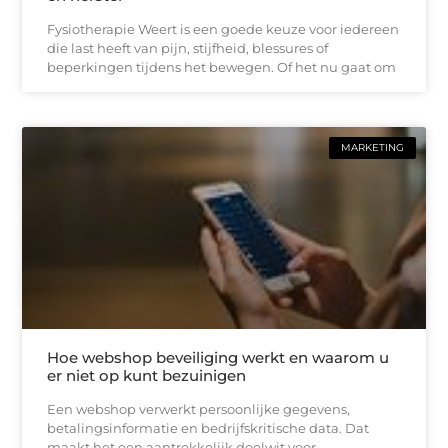
Fysiotherapie Weert is een goede keuze voor iedereen
die last heeft van pijn, stijfheid, blessures of
beperkingen tijdens het bewegen. Of het nu gaat om
MARKETING
Hoe webshop beveiliging werkt en waarom u
er niet op kunt bezuinigen
Een webshop verwerkt persoonlijke gegevens,
betalingsinformatie en bedrijfskritische data. Dat
maakt het een aantrekkelijk doelwit voor