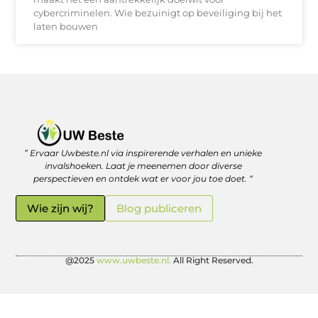
cybercriminelen. Wie bezuinigt op beveiliging bij het
laten bouwen
” Ervaar Uwbeste.nl via inspirerende verhalen en unieke
Linkjes kopen: verstandig investeren in je online vindbaarheid
Geld verdienen met je website: zo haal je er écht rendement uit
invalshoeken. Laat je meenemen door diverse
perspectieven en ontdek wat er voor jou toe doet. “
Wie zijn wij?
Blog publiceren
@2025
www.uwbeste.nl.
All Right Reserved.