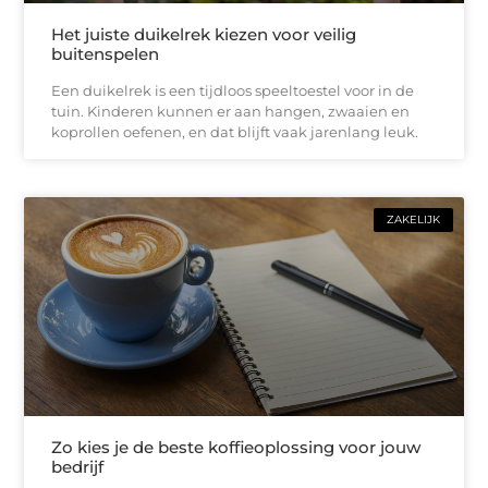
Het juiste duikelrek kiezen voor veilig
buitenspelen
Een duikelrek is een tijdloos speeltoestel voor in de
tuin. Kinderen kunnen er aan hangen, zwaaien en
koprollen oefenen, en dat blijft vaak jarenlang leuk.
ZAKELIJK
Zo kies je de beste koffieoplossing voor jouw
bedrijf