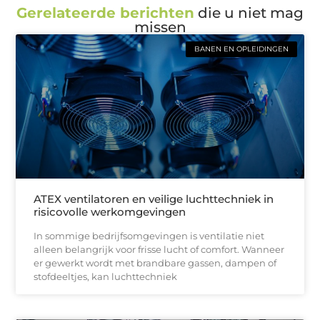
Gerelateerde berichten
die u niet mag
missen
BANEN EN OPLEIDINGEN
ATEX ventilatoren en veilige luchttechniek in
risicovolle werkomgevingen
In sommige bedrijfsomgevingen is ventilatie niet
alleen belangrijk voor frisse lucht of comfort. Wanneer
er gewerkt wordt met brandbare gassen, dampen of
stofdeeltjes, kan luchttechniek