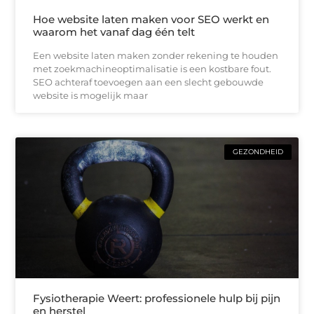
Hoe website laten maken voor SEO werkt en
waarom het vanaf dag één telt
Een website laten maken zonder rekening te houden
met zoekmachineoptimalisatie is een kostbare fout.
SEO achteraf toevoegen aan een slecht gebouwde
website is mogelijk maar
GEZONDHEID
Fysiotherapie Weert: professionele hulp bij pijn
en herstel