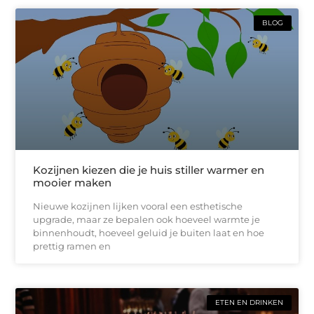
BLOG
Kozijnen kiezen die je huis stiller warmer en
mooier maken
Nieuwe kozijnen lijken vooral een esthetische
upgrade, maar ze bepalen ook hoeveel warmte je
binnenhoudt, hoeveel geluid je buiten laat en hoe
prettig ramen en
ETEN EN DRINKEN