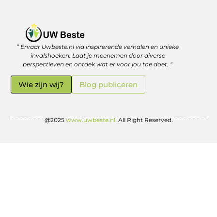
” Ervaar Uwbeste.nl via inspirerende verhalen en unieke
Linkjes kopen: verstandig investeren in je online vindbaarheid
Geld verdienen met je website: zo haal je er écht rendement uit
invalshoeken. Laat je meenemen door diverse
perspectieven en ontdek wat er voor jou toe doet. “
Wie zijn wij?
Blog publiceren
@2025
www.uwbeste.nl.
All Right Reserved.