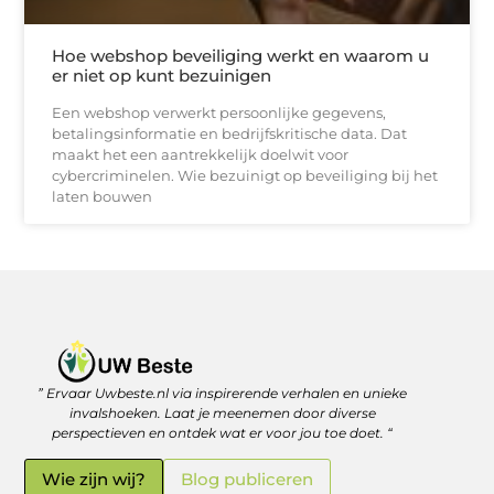
Hoe webshop beveiliging werkt en waarom u
er niet op kunt bezuinigen
Een webshop verwerkt persoonlijke gegevens,
betalingsinformatie en bedrijfskritische data. Dat
maakt het een aantrekkelijk doelwit voor
cybercriminelen. Wie bezuinigt op beveiliging bij het
laten bouwen
” Ervaar Uwbeste.nl via inspirerende verhalen en unieke
Linkjes kopen: verstandig investeren in je online vindbaarheid
Geld verdienen met je website: zo haal je er écht rendement uit
invalshoeken. Laat je meenemen door diverse
perspectieven en ontdek wat er voor jou toe doet. “
Wie zijn wij?
Blog publiceren