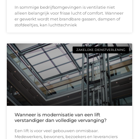
In sommige bedrijfsomgevingen is ventilatie niet
alleen belangrijk voor frisse lucht of comfort. Wanneer
er gewerkt wordt met brandbare gassen, dampen of
stofdeeltjes, kan luchttechniek
ZAKELIJKE DIENSTVERLENING
Wanneer is modernisatie van een lift
verstandiger dan volledige vervanging?
Een lift is voor veel gebouwen onmisbaar.
Medewerkers, bewoners, bezoekers en leveranciers