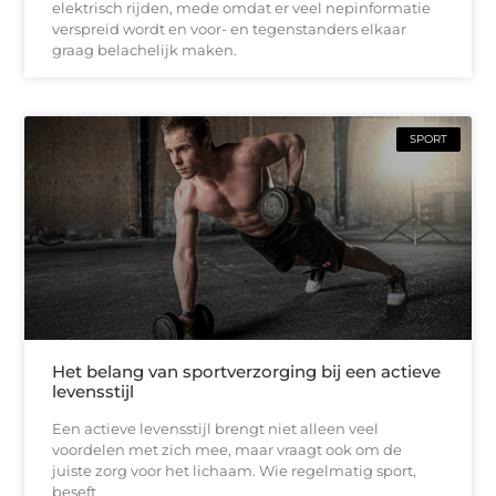
elektrisch rijden, mede omdat er veel nepinformatie
verspreid wordt en voor- en tegenstanders elkaar
graag belachelijk maken.
SPORT
Het belang van sportverzorging bij een actieve
levensstijl
Een actieve levensstijl brengt niet alleen veel
voordelen met zich mee, maar vraagt ook om de
juiste zorg voor het lichaam. Wie regelmatig sport,
beseft