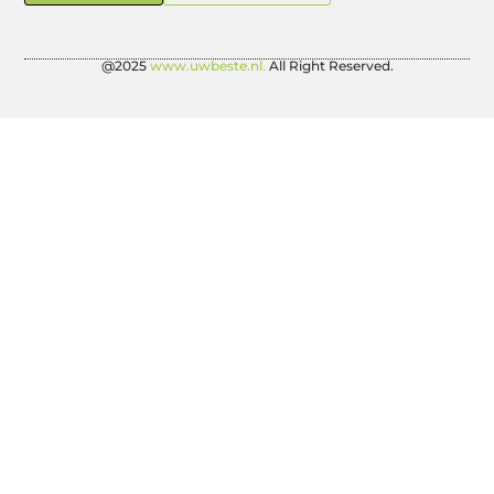
@2025
www.uwbeste.nl.
All Right Reserved.