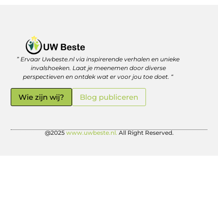
” Ervaar Uwbeste.nl via inspirerende verhalen en unieke
Linkjes kopen: verstandig investeren in je online vindbaarheid
Geld verdienen met je website: zo haal je er écht rendement uit
invalshoeken. Laat je meenemen door diverse
perspectieven en ontdek wat er voor jou toe doet. “
Wie zijn wij?
Blog publiceren
@2025
www.uwbeste.nl.
All Right Reserved.