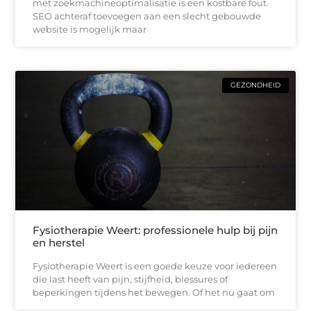
met zoekmachineoptimalisatie is een kostbare fout.
SEO achteraf toevoegen aan een slecht gebouwde
website is mogelijk maar
GEZONDHEID
Fysiotherapie Weert: professionele hulp bij pijn
en herstel
Fysiotherapie Weert is een goede keuze voor iedereen
die last heeft van pijn, stijfheid, blessures of
beperkingen tijdens het bewegen. Of het nu gaat om