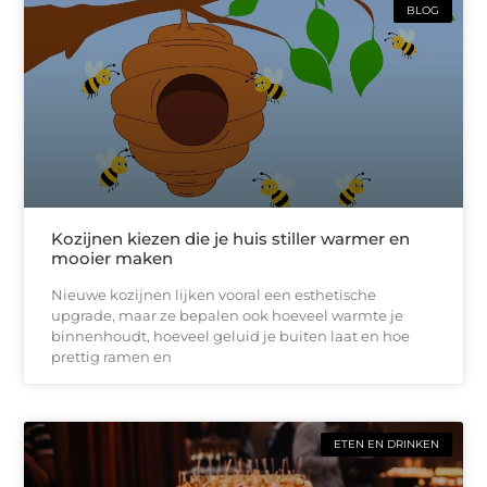
BLOG
Kozijnen kiezen die je huis stiller warmer en
mooier maken
Nieuwe kozijnen lijken vooral een esthetische
upgrade, maar ze bepalen ook hoeveel warmte je
binnenhoudt, hoeveel geluid je buiten laat en hoe
prettig ramen en
ETEN EN DRINKEN