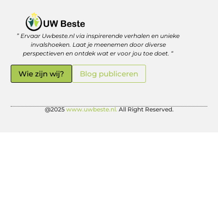
” Ervaar Uwbeste.nl via inspirerende verhalen en unieke
Linkjes kopen: verstandig investeren in je online vindbaarheid
Geld verdienen met je website: zo haal je er écht rendement uit
invalshoeken. Laat je meenemen door diverse
perspectieven en ontdek wat er voor jou toe doet. “
Wie zijn wij?
Blog publiceren
@2025
www.uwbeste.nl.
All Right Reserved.