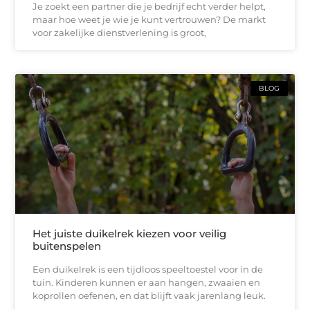
Je zoekt een partner die je bedrijf echt verder helpt,
maar hoe weet je wie je kunt vertrouwen? De markt
voor zakelijke dienstverlening is groot,
BLOG
Het juiste duikelrek kiezen voor veilig
buitenspelen
Een duikelrek is een tijdloos speeltoestel voor in de
tuin. Kinderen kunnen er aan hangen, zwaaien en
koprollen oefenen, en dat blijft vaak jarenlang leuk.