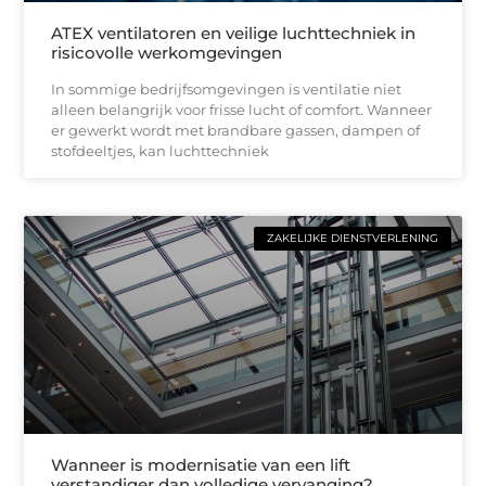
ATEX ventilatoren en veilige luchttechniek in
risicovolle werkomgevingen
In sommige bedrijfsomgevingen is ventilatie niet
alleen belangrijk voor frisse lucht of comfort. Wanneer
er gewerkt wordt met brandbare gassen, dampen of
stofdeeltjes, kan luchttechniek
ZAKELIJKE DIENSTVERLENING
Wanneer is modernisatie van een lift
verstandiger dan volledige vervanging?