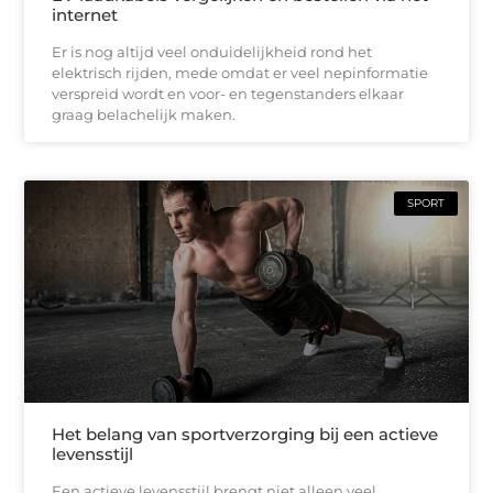
internet
Er is nog altijd veel onduidelijkheid rond het
elektrisch rijden, mede omdat er veel nepinformatie
verspreid wordt en voor- en tegenstanders elkaar
graag belachelijk maken.
SPORT
Het belang van sportverzorging bij een actieve
levensstijl
Een actieve levensstijl brengt niet alleen veel