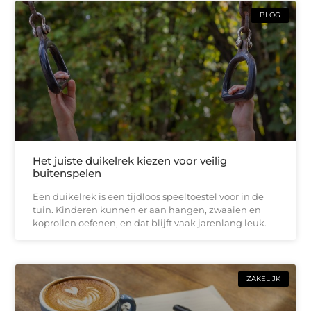
BLOG
Het juiste duikelrek kiezen voor veilig
buitenspelen
Een duikelrek is een tijdloos speeltoestel voor in de
tuin. Kinderen kunnen er aan hangen, zwaaien en
koprollen oefenen, en dat blijft vaak jarenlang leuk.
ZAKELIJK