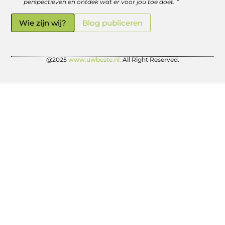
perspectieven en ontdek wat er voor jou toe doet. “
Wie zijn wij?
Blog publiceren
@2025
www.uwbeste.nl.
All Right Reserved.