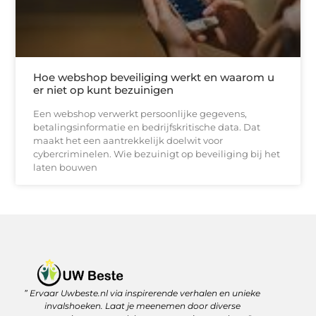
Hoe webshop beveiliging werkt en waarom u
er niet op kunt bezuinigen
Een webshop verwerkt persoonlijke gegevens,
betalingsinformatie en bedrijfskritische data. Dat
maakt het een aantrekkelijk doelwit voor
cybercriminelen. Wie bezuinigt op beveiliging bij het
laten bouwen
” Ervaar Uwbeste.nl via inspirerende verhalen en unieke
Linkjes kopen: verstandig investeren in je online vindbaarheid
Geld verdienen met je website: zo haal je er écht rendement uit
invalshoeken. Laat je meenemen door diverse