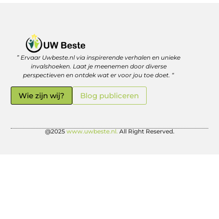
” Ervaar Uwbeste.nl via inspirerende verhalen en unieke
Linkjes kopen: verstandig investeren in je online vindbaarheid
Geld verdienen met je website: zo haal je er écht rendement uit
invalshoeken. Laat je meenemen door diverse
perspectieven en ontdek wat er voor jou toe doet. “
Wie zijn wij?
Blog publiceren
@2025
www.uwbeste.nl.
All Right Reserved.