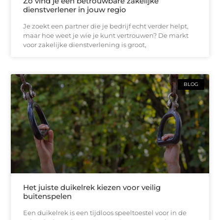
Zo vind je een betrouwbare zakelijke
dienstverlener in jouw regio
Je zoekt een partner die je bedrijf echt verder helpt,
maar hoe weet je wie je kunt vertrouwen? De markt
voor zakelijke dienstverlening is groot,
BLOG
Het juiste duikelrek kiezen voor veilig
buitenspelen
Een duikelrek is een tijdloos speeltoestel voor in de