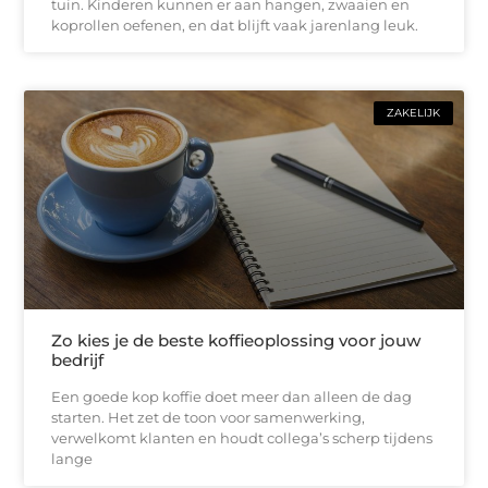
tuin. Kinderen kunnen er aan hangen, zwaaien en
koprollen oefenen, en dat blijft vaak jarenlang leuk.
ZAKELIJK
Zo kies je de beste koffieoplossing voor jouw
bedrijf
Een goede kop koffie doet meer dan alleen de dag
starten. Het zet de toon voor samenwerking,
verwelkomt klanten en houdt collega’s scherp tijdens
lange