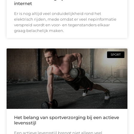
internet
Er is nog altijd veel onduidelijkheid rond het
elektrisch rijden, mede omdat er veel nepinformatie
verspreid wordt en voor- en tegenstanders elkaar
graag belachelijk maken.
SPORT
Het belang van sportverzorging bij een actieve
levensstijl
Een actieve levensstijl brengt niet alleen veel