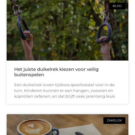
BLOG
Het juiste duikelrek kiezen voor veilig
buitenspelen
Een duikelrek is een tijdloos speeltoestel voor in de
tuin. Kinderen kunnen er aan hangen, zwaaien en
koprollen oefenen, en dat blijft vaak jarenlang leuk.
ZAKELIJK