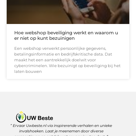
Hoe webshop beveiliging werkt en waarom u
er niet op kunt bezuinigen
Een webshop verwerkt persoonlijke gegevens,
betalingsinformatie en bedrijfskritische data. Dat
maakt het een aantrekkelijk doelwit voor
cybercriminelen. Wie bezuinigt op beveiliging bij het
laten bouwen
” Ervaar Uwbeste.nl via inspirerende verhalen en unieke
Linkjes kopen: verstandig investeren in je online vindbaarheid
Geld verdienen met je website: zo haal je er écht rendement uit
invalshoeken. Laat je meenemen door diverse