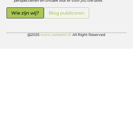
perspectieven en ontdek wat er voor jou toe doet. “
Wie zijn wij?
Blog publiceren
@2025
www.uwbeste.nl.
All Right Reserved.