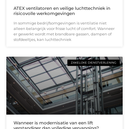
ATEX ventilatoren en veilige luchttechniek in
risicovolle werkomgevingen
In sommige bedrijfsomgevingen is ventilatie niet
alleen belangrijk voor frisse lucht of comfort. Wanneer
er gewerkt wordt met brandbare gassen, dampen of
stofdeeltjes, kan luchttechniek
ZAKELIJKE DIENSTVERLENING
Wanneer is modernisatie van een lift
verstandiger dan volledige vervanging?