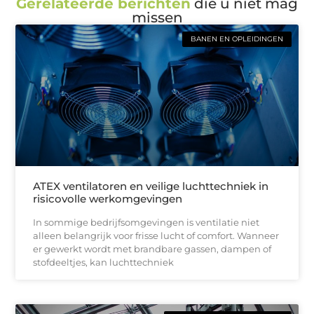
Gerelateerde berichten
die u niet mag
missen
BANEN EN OPLEIDINGEN
ATEX ventilatoren en veilige luchttechniek in
risicovolle werkomgevingen
In sommige bedrijfsomgevingen is ventilatie niet
alleen belangrijk voor frisse lucht of comfort. Wanneer
er gewerkt wordt met brandbare gassen, dampen of
stofdeeltjes, kan luchttechniek