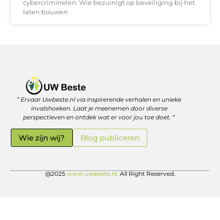
cybercriminelen. Wie bezuinigt op beveiliging bij het
laten bouwen
” Ervaar Uwbeste.nl via inspirerende verhalen en unieke
Linkjes kopen: verstandig investeren in je online vindbaarheid
Geld verdienen met je website: zo haal je er écht rendement uit
invalshoeken. Laat je meenemen door diverse
perspectieven en ontdek wat er voor jou toe doet. “
Wie zijn wij?
Blog publiceren
@2025
www.uwbeste.nl.
All Right Reserved.