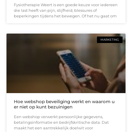
Fysiotherapie Weert is een goede keuze voor iedereen
die last heeft van pijn, stijfheid, blessures of
beperkingen tijdens het bewegen. Of het nu gaat om
MARKETING
Hoe webshop beveiliging werkt en waarom u
er niet op kunt bezuinigen
Een webshop verwerkt persoonlijke gegevens,
betalingsinformatie en bedrijfskritische data. Dat
maakt het een aantrekkelijk doelwit voor