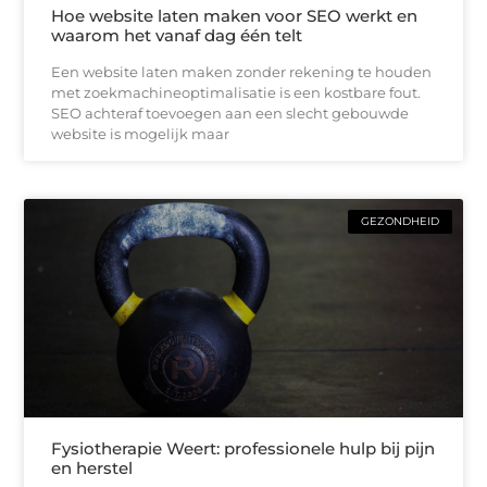
Hoe website laten maken voor SEO werkt en
waarom het vanaf dag één telt
Een website laten maken zonder rekening te houden
met zoekmachineoptimalisatie is een kostbare fout.
SEO achteraf toevoegen aan een slecht gebouwde
website is mogelijk maar
GEZONDHEID
Fysiotherapie Weert: professionele hulp bij pijn
en herstel