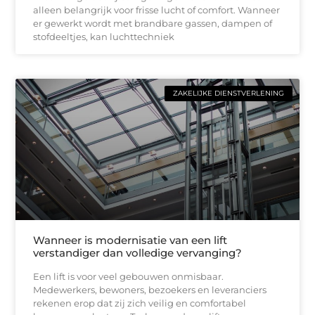
alleen belangrijk voor frisse lucht of comfort. Wanneer
er gewerkt wordt met brandbare gassen, dampen of
stofdeeltjes, kan luchttechniek
ZAKELIJKE DIENSTVERLENING
Wanneer is modernisatie van een lift
verstandiger dan volledige vervanging?
Een lift is voor veel gebouwen onmisbaar.
Medewerkers, bewoners, bezoekers en leveranciers
rekenen erop dat zij zich veilig en comfortabel