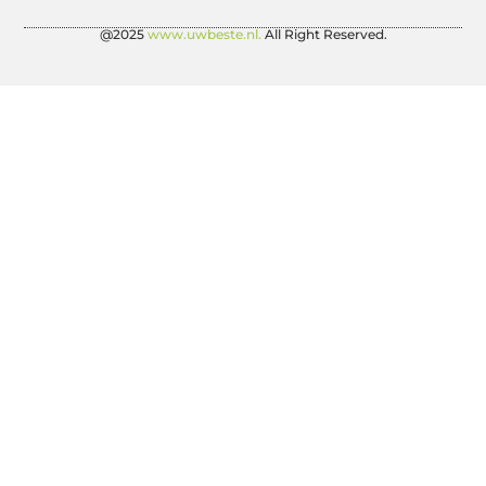
@2025
www.uwbeste.nl.
All Right Reserved.