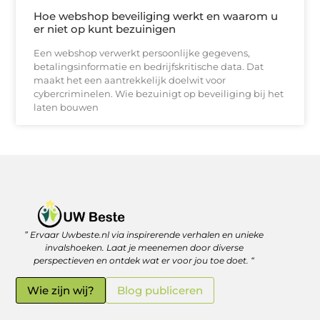
Hoe webshop beveiliging werkt en waarom u
er niet op kunt bezuinigen
Een webshop verwerkt persoonlijke gegevens,
betalingsinformatie en bedrijfskritische data. Dat
maakt het een aantrekkelijk doelwit voor
cybercriminelen. Wie bezuinigt op beveiliging bij het
laten bouwen
” Ervaar Uwbeste.nl via inspirerende verhalen en unieke
Linkjes kopen: verstandig investeren in je online vindbaarheid
Geld verdienen met je website: zo haal je er écht rendement uit
invalshoeken. Laat je meenemen door diverse
perspectieven en ontdek wat er voor jou toe doet. “
Wie zijn wij?
Blog publiceren