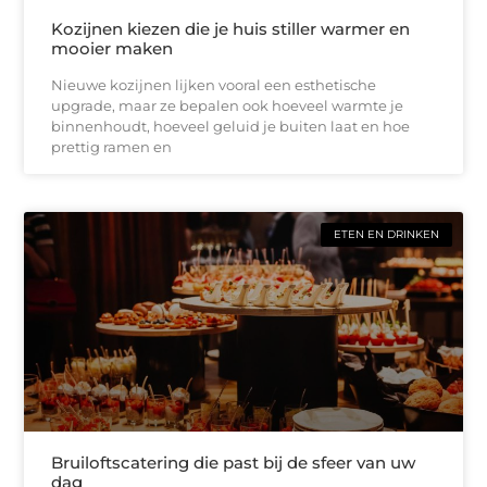
Kozijnen kiezen die je huis stiller warmer en
mooier maken
Nieuwe kozijnen lijken vooral een esthetische
upgrade, maar ze bepalen ook hoeveel warmte je
binnenhoudt, hoeveel geluid je buiten laat en hoe
prettig ramen en
ETEN EN DRINKEN
Bruiloftscatering die past bij de sfeer van uw
dag