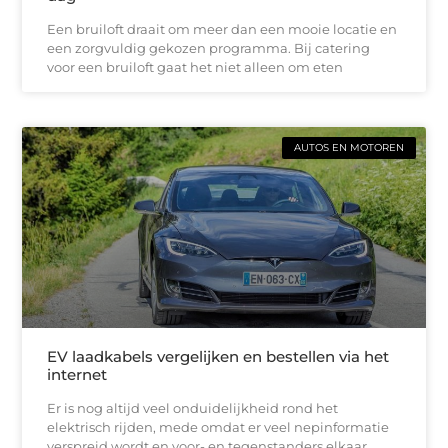
Een bruiloft draait om meer dan een mooie locatie en
een zorgvuldig gekozen programma. Bij catering
voor een bruiloft gaat het niet alleen om eten
AUTOS EN MOTOREN
EV laadkabels vergelijken en bestellen via het
internet
Er is nog altijd veel onduidelijkheid rond het
elektrisch rijden, mede omdat er veel nepinformatie
verspreid wordt en voor- en tegenstanders elkaar