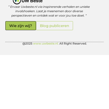
” Ervaar Uwbeste.nl via inspirerende verhalen en unieke
Linkjes kopen: verstandig investeren in je online vindbaarheid
Geld verdienen met je website: zo haal je er écht rendement uit
invalshoeken. Laat je meenemen door diverse
perspectieven en ontdek wat er voor jou toe doet. “
Wie zijn wij?
Blog publiceren
@2025
www.uwbeste.nl.
All Right Reserved.