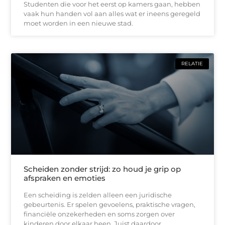
Studenten die voor het eerst op kamers gaan, hebben
vaak hun handen vol aan alles wat er ineens geregeld
moet worden in een nieuwe stad.
RELATIE
Scheiden zonder strijd: zo houd je grip op
afspraken en emoties
Een scheiding is zelden alleen een juridische
gebeurtenis. Er spelen gevoelens, praktische vragen,
financiële onzekerheden en soms zorgen over
kinderen door elkaar heen. Juist daardoor