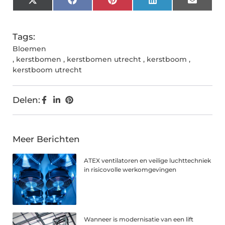
X
Facebook
Pinterest
LinkedIn
Email
(Twitter)
Tags:
Bloemen
,
kerstbomen
,
kerstbomen utrecht
,
kerstboom
,
kerstboom utrecht
Delen:
Meer Berichten
ATEX ventilatoren en veilige luchttechniek
in risicovolle werkomgevingen
Wanneer is modernisatie van een lift