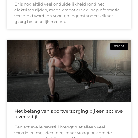
Er is nog altijd veel onduidelijkheid rond het
elektrisch rijden, mede omdat er veel nepinformatie
verspreid wordt en voor- en tegenstanders elkaar
graag belachelijk maken.
SPORT
Het belang van sportverzorging bij een actieve
levensstijl
Een actieve levensstijl brengt niet alleen veel
voordelen met zich mee, maar vraagt ook om de