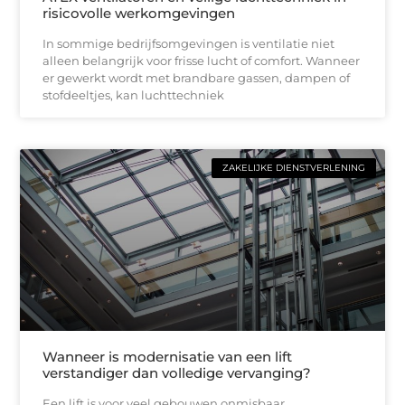
risicovolle werkomgevingen
In sommige bedrijfsomgevingen is ventilatie niet
alleen belangrijk voor frisse lucht of comfort. Wanneer
er gewerkt wordt met brandbare gassen, dampen of
stofdeeltjes, kan luchttechniek
ZAKELIJKE DIENSTVERLENING
Wanneer is modernisatie van een lift
verstandiger dan volledige vervanging?
Een lift is voor veel gebouwen onmisbaar.