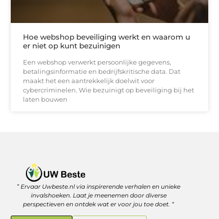
Hoe webshop beveiliging werkt en waarom u
er niet op kunt bezuinigen
Een webshop verwerkt persoonlijke gegevens,
betalingsinformatie en bedrijfskritische data. Dat
maakt het een aantrekkelijk doelwit voor
cybercriminelen. Wie bezuinigt op beveiliging bij het
laten bouwen
” Ervaar Uwbeste.nl via inspirerende verhalen en unieke
Linkjes kopen: verstandig investeren in je online vindbaarheid
Geld verdienen met je website: zo haal je er écht rendement uit
invalshoeken. Laat je meenemen door diverse
perspectieven en ontdek wat er voor jou toe doet. “