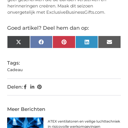
herinneringen creëren. Maak dit seizoen
onvergetelijk met ExclusiveBusinessGifts.com.
Goed artikel? Deel hem dan op:
X
Facebook
Pinterest
LinkedIn
Email
(Twitter)
Tags:
Cadeau
Delen:
Meer Berichten
ATEX ventilatoren en veilige luchttechniek
in risicovolle werkomgevingen