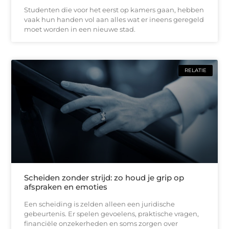
Studenten die voor het eerst op kamers gaan, hebben
vaak hun handen vol aan alles wat er ineens geregeld
moet worden in een nieuwe stad.
RELATIE
Scheiden zonder strijd: zo houd je grip op
afspraken en emoties
Een scheiding is zelden alleen een juridische
gebeurtenis. Er spelen gevoelens, praktische vragen,
financiële onzekerheden en soms zorgen over