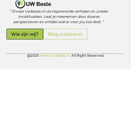
” Ervaar Uwbeste.nl via inspirerende verhalen en unieke
Linkjes kopen: verstandig investeren in je online vindbaarheid
Geld verdienen met je website: zo haal je er écht rendement uit
invalshoeken. Laat je meenemen door diverse
perspectieven en ontdek wat er voor jou toe doet. “
Wie zijn wij?
Blog publiceren
@2025
www.uwbeste.nl.
All Right Reserved.