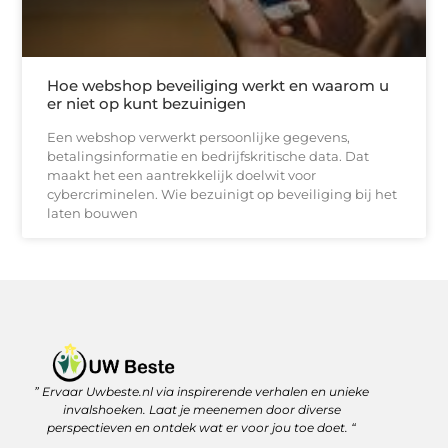
Hoe webshop beveiliging werkt en waarom u
er niet op kunt bezuinigen
Een webshop verwerkt persoonlijke gegevens,
betalingsinformatie en bedrijfskritische data. Dat
maakt het een aantrekkelijk doelwit voor
cybercriminelen. Wie bezuinigt op beveiliging bij het
laten bouwen
” Ervaar Uwbeste.nl via inspirerende verhalen en unieke
Linkjes kopen: verstandig investeren in je online vindbaarheid
Geld verdienen met je website: zo haal je er écht rendement uit
invalshoeken. Laat je meenemen door diverse
perspectieven en ontdek wat er voor jou toe doet. “