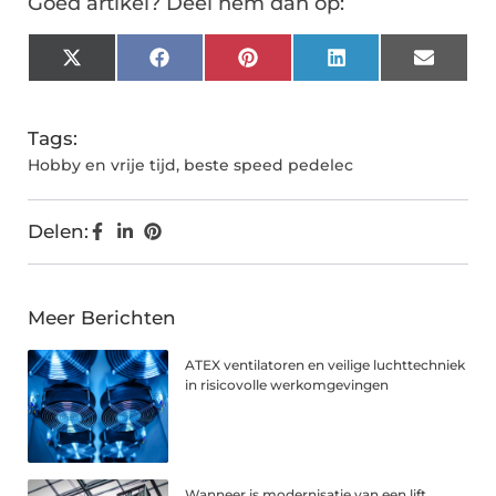
Goed artikel? Deel hem dan op:
X
Facebook
Pinterest
LinkedIn
Email
(Twitter)
Tags:
Hobby en vrije tijd
,
beste speed pedelec
Delen:
Meer Berichten
ATEX ventilatoren en veilige luchttechniek
in risicovolle werkomgevingen
Wanneer is modernisatie van een lift