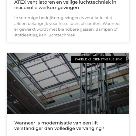
ATEX ventilatoren en veilige luchttechniek in
risicovolle werkomgevingen
In sommige bedrijfsomgevingen is ventilatie niet
alleen belangrijk voor frisse lucht of comfort. Wanneer
er gewerkt wordt met brandbare gassen, dampen of
stofdeeltjes, kan luchttechniek
ZAKELIJKE DIENSTVERLENING
Wanneer is modernisatie van een lift
verstandiger dan volledige vervanging?