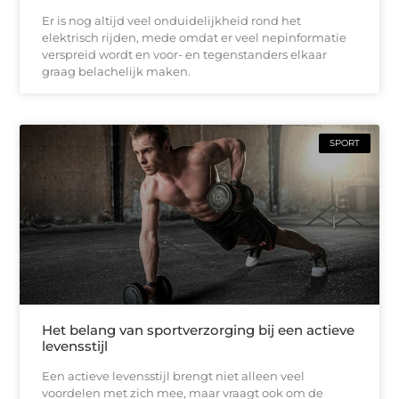
Er is nog altijd veel onduidelijkheid rond het
elektrisch rijden, mede omdat er veel nepinformatie
verspreid wordt en voor- en tegenstanders elkaar
graag belachelijk maken.
SPORT
Het belang van sportverzorging bij een actieve
levensstijl
Een actieve levensstijl brengt niet alleen veel
voordelen met zich mee, maar vraagt ook om de