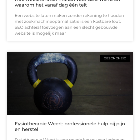
waarom het vanaf dag één telt
Een website laten maken zonder rekening te houden
met zoekmachineoptimalisatie is een kostbare fout.
SEO achteraf toevoegen aan een slecht gebouwde
website is mogelijk maar
GEZONDHEID
Fysiotherapie Weert: professionele hulp bij pijn
en herstel
Fysiotherapie Weert is een goede keuze voor iedereen