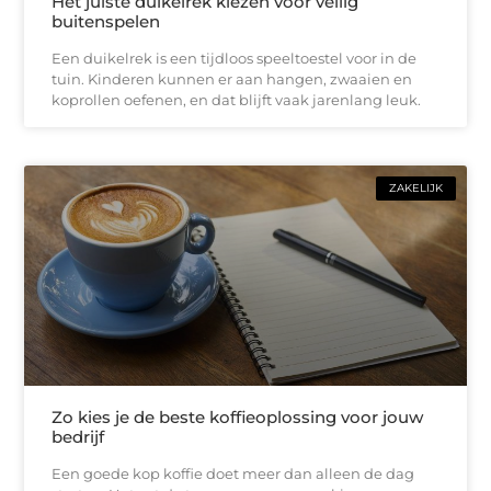
Het juiste duikelrek kiezen voor veilig
buitenspelen
Een duikelrek is een tijdloos speeltoestel voor in de
tuin. Kinderen kunnen er aan hangen, zwaaien en
koprollen oefenen, en dat blijft vaak jarenlang leuk.
ZAKELIJK
Zo kies je de beste koffieoplossing voor jouw
bedrijf
Een goede kop koffie doet meer dan alleen de dag