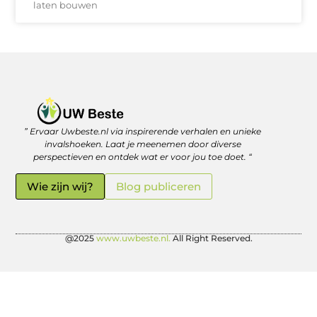
laten bouwen
” Ervaar Uwbeste.nl via inspirerende verhalen en unieke
Linkjes kopen: verstandig investeren in je online vindbaarheid
Geld verdienen met je website: zo haal je er écht rendement uit
invalshoeken. Laat je meenemen door diverse
perspectieven en ontdek wat er voor jou toe doet. “
Wie zijn wij?
Blog publiceren
@2025
www.uwbeste.nl.
All Right Reserved.