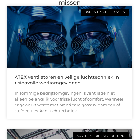
missen
BANEN EN OPLEIDINGEN
ATEX ventilatoren en veilige luchttechniek in
risicovolle werkomgevingen
In sommige bedrijfsomgevingen is ventilatie niet
alleen belangrijk voor frisse lucht of comfort. Wanneer
er gewerkt wordt met brandbare gassen, dampen of
stofdeeltjes, kan luchttechniek
ZAKELIJKE DIENSTVERLENING