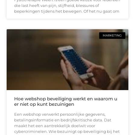
die last heeft van pijn, stijfheid, blessures of
beperkingen tijdens het bewegen. Of het nu gaat om
MARKETING
Hoe webshop beveiliging werkt en waarom u
er niet op kunt bezuinigen
Een webshop verwerkt persoonlijke gegevens,
betalingsinformatie en bedrijfskritische data. Dat
maakt het een aantrekkelijk doelwit voor
cybercriminelen. Wie bezuinigt op beveiliging bij het