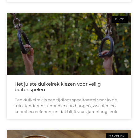
BLOG
Het juiste duikelrek kiezen voor veilig
buitenspelen
Een duikelrek is een tijdloos speeltoestel voor in de
tuin. Kinderen kunnen er aan hangen, zwaaien en
koprollen oefenen, en dat blijft vaak jarenlang leuk.
ZAKELIJK