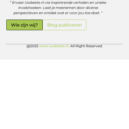
” Ervaar Uwbeste.nl via inspirerende verhalen en unieke
Linkjes kopen: verstandig investeren in je online vindbaarheid
Geld verdienen met je website: zo haal je er écht rendement uit
invalshoeken. Laat je meenemen door diverse
perspectieven en ontdek wat er voor jou toe doet. “
Wie zijn wij?
Blog publiceren
@2025
www.uwbeste.nl.
All Right Reserved.