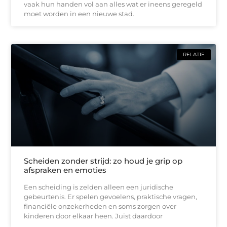
vaak hun handen vol aan alles wat er ineens geregeld
moet worden in een nieuwe stad.
RELATIE
Scheiden zonder strijd: zo houd je grip op
afspraken en emoties
Een scheiding is zelden alleen een juridische
gebeurtenis. Er spelen gevoelens, praktische vragen,
financiële onzekerheden en soms zorgen over
kinderen door elkaar heen. Juist daardoor