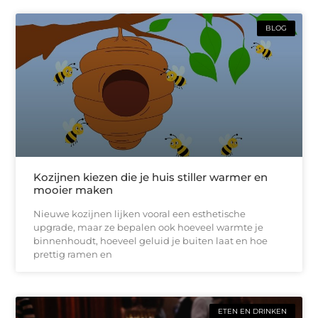
BLOG
Kozijnen kiezen die je huis stiller warmer en
mooier maken
Nieuwe kozijnen lijken vooral een esthetische
upgrade, maar ze bepalen ook hoeveel warmte je
binnenhoudt, hoeveel geluid je buiten laat en hoe
prettig ramen en
ETEN EN DRINKEN