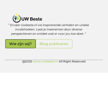
” Ervaar Uwbeste.nl via inspirerende verhalen en unieke
Linkjes kopen: verstandig investeren in je online vindbaarheid
Geld verdienen met je website: zo haal je er écht rendement uit
invalshoeken. Laat je meenemen door diverse
perspectieven en ontdek wat er voor jou toe doet. “
Wie zijn wij?
Blog publiceren
@2025
www.uwbeste.nl.
All Right Reserved.