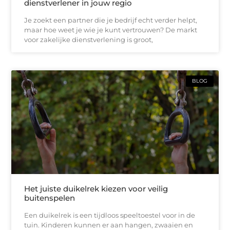
dienstverlener in jouw regio
Je zoekt een partner die je bedrijf echt verder helpt,
maar hoe weet je wie je kunt vertrouwen? De markt
voor zakelijke dienstverlening is groot,
BLOG
Het juiste duikelrek kiezen voor veilig
buitenspelen
Een duikelrek is een tijdloos speeltoestel voor in de
tuin. Kinderen kunnen er aan hangen, zwaaien en