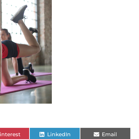
interest
LinkedIn
Email