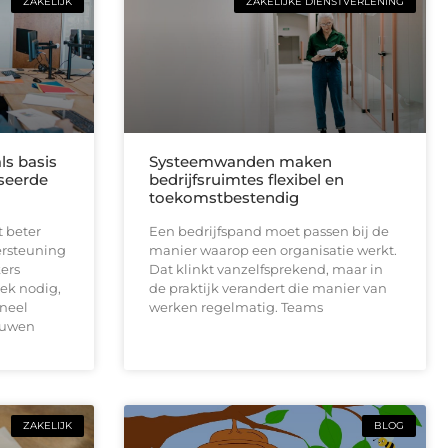
ZAKELIJK
ZAKELIJKE DIENSTVERLENING
ls basis
Systeemwanden maken
seerde
bedrijfsruimtes flexibel en
toekomstbestendig
t beter
Een bedrijfspand moet passen bij de
ersteuning
manier waarop een organisatie werkt.
ers
Dat klinkt vanzelfsprekend, maar in
ek nodig,
de praktijk verandert die manier van
neel
werken regelmatig. Teams
ouwen
ZAKELIJK
BLOG