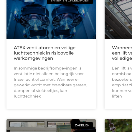
BANEN EN OPLEIDINGEN
ATEX ventilatoren en veilige
Wanneer 
luchttechniek in risicovolle
een lift 
werkomgevingen
volledig
In sommige bedrijfsomgevingen is
Een lift i
ventilatie niet alleen belangrijk voor
onmisbaar
frisse lucht of comfort. Wanneer er
bezoekers 
gewerkt wordt met brandbare gassen,
erop dat z
dampen of stofdeeltjes, kan
kunnen ve
luchttechniek
liften
ZAKELIJK