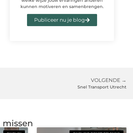
welke wijze jouw ervaringen anderen
kunnen motiveren en samenbrengen.
Publiceer nu je blog
VOLGENDE →
Snel Transport Utrecht
g missen