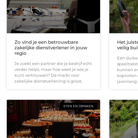
Zo vind je een betrouwbare
Het juist
zakelijke dienstverlener in jouw
veilig bu
regio
Een duikel
Je zoekt een partner die je bedrijf echt
speeltoest
verder helpt, maar hoe weet je wie je
kunnen er
kunt vertrouwen? De markt voor
koprollen 
zakelijke dienstverlening is groot,
jarenlang 
ETEN EN DRINKEN