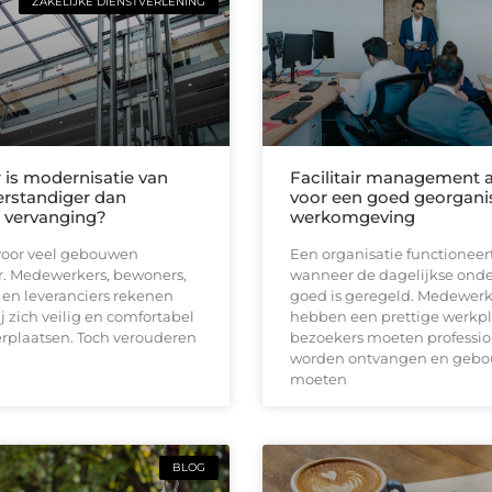
ZAKELIJKE DIENSTVERLENING
is modernisatie van
Facilitair management a
verstandiger dan
voor een goed georgani
e vervanging?
werkomgeving
s voor veel gebouwen
Een organisatie functioneer
. Medewerkers, bewoners,
wanneer de dagelijkse ond
en leveranciers rekenen
goed is geregeld. Medewerk
ij zich veilig en comfortabel
hebben een prettige werkpl
rplaatsen. Toch verouderen
bezoekers moeten professio
worden ontvangen en geb
moeten
BLOG