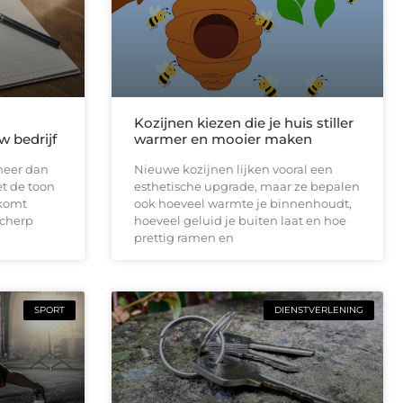
Kozijnen kiezen die je huis stiller
w bedrijf
warmer en mooier maken
meer dan
Nieuwe kozijnen lijken vooral een
et de toon
esthetische upgrade, maar ze bepalen
lkomt
ook hoeveel warmte je binnenhoudt,
scherp
hoeveel geluid je buiten laat en hoe
prettig ramen en
SPORT
DIENSTVERLENING