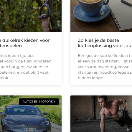
e duikelrek kiezen voor
Zo kies je de beste
itenspelen
koffieoplossing voor jou
rek is een tijdloos
Een goede kop koffie doet 
el voor in de tuin. Kinderen
alleen de dag starten. Het z
 aan hangen, zwaaien en
voor samenwerking, verwe
oefenen, en dat blijft vaak
klanten en houdt collega’s 
leuk.
tijdens lange
AUTOS EN MOTOREN