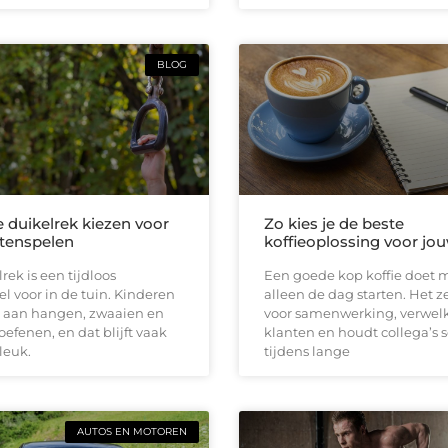
BLOG
e duikelrek kiezen voor
Zo kies je de beste
itenspelen
koffieoplossing voor jou
rek is een tijdloos
Een goede kop koffie doet 
el voor in de tuin. Kinderen
alleen de dag starten. Het z
 aan hangen, zwaaien en
voor samenwerking, verwe
oefenen, en dat blijft vaak
klanten en houdt collega’s 
leuk.
tijdens lange
AUTOS EN MOTOREN