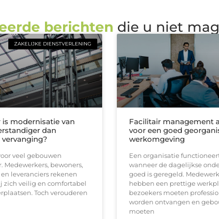
eerde berichten
die u niet ma
ZAKELIJKE DIENSTVERLENING
is modernisatie van
Facilitair management a
verstandiger dan
voor een goed georgani
e vervanging?
werkomgeving
s voor veel gebouwen
Een organisatie functioneer
. Medewerkers, bewoners,
wanneer de dagelijkse ond
en leveranciers rekenen
goed is geregeld. Medewerk
ij zich veilig en comfortabel
hebben een prettige werkpl
rplaatsen. Toch verouderen
bezoekers moeten professio
worden ontvangen en geb
moeten