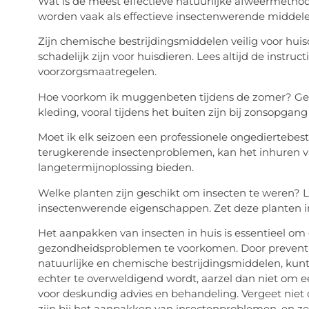
Wat is de meest effectieve natuurlijke afweermethode
worden vaak als effectieve insectenwerende midde
Zijn chemische bestrijdingsmiddelen veilig voor h
schadelijk zijn voor huisdieren. Lees altijd de instru
voorzorgsmaatregelen.
Hoe voorkom ik muggenbeten tijdens de zomer? G
kleding, vooral tijdens het buiten zijn bij zonsopga
Moet ik elk seizoen een professionele ongediertebestr
terugkerende insectenproblemen, kan het inhuren va
langetermijnoplossing bieden.
Welke planten zijn geschikt om insecten te weren?
insectenwerende eigenschappen. Zet deze planten i
Het aanpakken van insecten in huis is essentieel o
gezondheidsproblemen te voorkomen. Door prevent
natuurlijke en chemische bestrijdingsmiddelen, kunt
echter te overweldigend wordt, aarzel dan niet om ee
voor deskundig advies en behandeling. Vergeet niet
zijn bij het aanpakken van insectenproblemen, en z