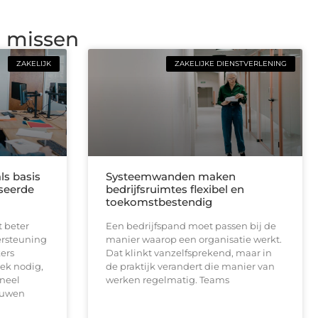
g missen
ZAKELIJK
ZAKELIJKE DIENSTVERLENING
ls basis
Systeemwanden maken
seerde
bedrijfsruimtes flexibel en
toekomstbestendig
t beter
Een bedrijfspand moet passen bij de
ersteuning
manier waarop een organisatie werkt.
ers
Dat klinkt vanzelfsprekend, maar in
ek nodig,
de praktijk verandert die manier van
neel
werken regelmatig. Teams
ouwen