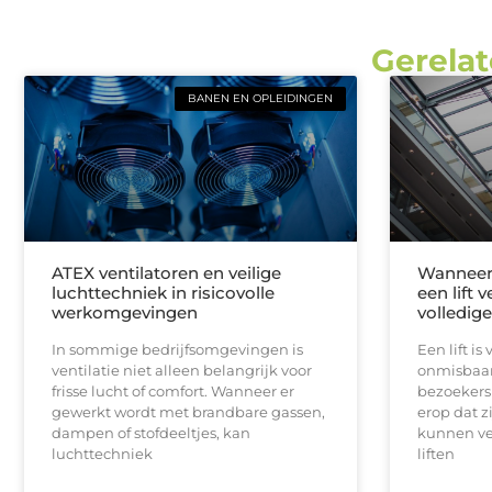
Gerelat
BANEN EN OPLEIDINGEN
ATEX ventilatoren en veilige
Wanneer 
luchttechniek in risicovolle
een lift 
werkomgevingen
volledig
In sommige bedrijfsomgevingen is
Een lift i
ventilatie niet alleen belangrijk voor
onmisbaar
frisse lucht of comfort. Wanneer er
bezoekers 
gewerkt wordt met brandbare gassen,
erop dat z
dampen of stofdeeltjes, kan
kunnen ve
luchttechniek
liften