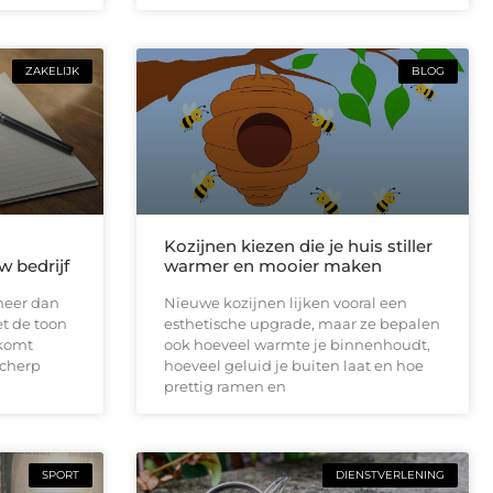
ZAKELIJK
BLOG
Kozijnen kiezen die je huis stiller
w bedrijf
warmer en mooier maken
meer dan
Nieuwe kozijnen lijken vooral een
et de toon
esthetische upgrade, maar ze bepalen
lkomt
ook hoeveel warmte je binnenhoudt,
scherp
hoeveel geluid je buiten laat en hoe
prettig ramen en
SPORT
DIENSTVERLENING