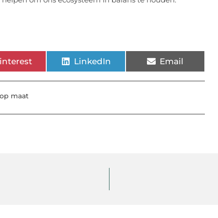
interest
LinkedIn
Email
 op maat