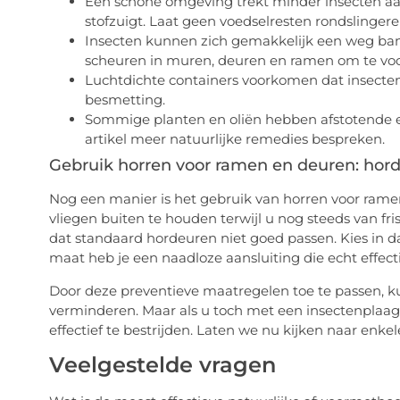
Een schone omgeving trekt minder insecten aa
stofzuigt. Laat geen voedselresten rondslinger
Insecten kunnen zich gemakkelijk een weg ban
scheuren in muren, deuren en ramen om te v
Luchtdichte containers voorkomen dat insect
besmetting.
Sommige planten en oliën hebben afstotende ei
artikel meer natuurlijke remedies bespreken.
Gebruik horren voor ramen en deuren: hor
Nog een manier is het gebruik van horren voor ram
vliegen buiten te houden terwijl u nog steeds van fri
dat standaard hordeuren niet goed passen. Kies in d
maat heb je een naadloze aansluiting die echt effectie
Door deze preventieve maatregelen toe te passen, kun
verminderen. Maar als u toch met een insectenplaag 
effectief te bestrijden. Laten we nu kijken naar enke
Veelgestelde vragen