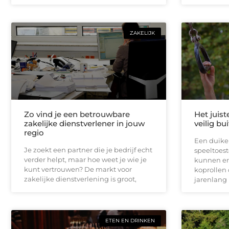
ZAKELIJK
Zo vind je een betrouwbare
Het juist
zakelijke dienstverlener in jouw
veilig bu
regio
Een duikel
Je zoekt een partner die je bedrijf echt
speeltoest
verder helpt, maar hoe weet je wie je
kunnen er
kunt vertrouwen? De markt voor
koprollen 
zakelijke dienstverlening is groot,
jarenlang 
ETEN EN DRINKEN