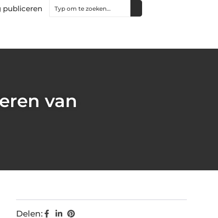
 publiceren
weren van
Delen: