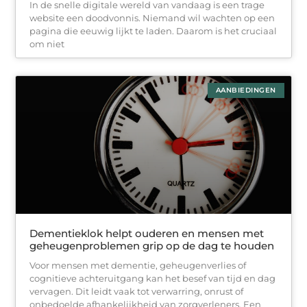
In de snelle digitale wereld van vandaag is een trage
website een doodvonnis. Niemand wil wachten op een
pagina die eeuwig lijkt te laden. Daarom is het cruciaal
om niet
AANBIEDINGEN
Dementieklok helpt ouderen en mensen met
geheugenproblemen grip op de dag te houden
Voor mensen met dementie, geheugenverlies of
cognitieve achteruitgang kan het besef van tijd en dag
vervagen. Dit leidt vaak tot verwarring, onrust of
onbedoelde afhankelijkheid van zorgverleners. Een