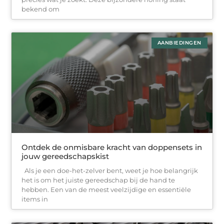
bekend om
AANBIEDINGEN
Ontdek de onmisbare kracht van doppensets in
jouw gereedschapskist
Als je een doe-het-zelver bent, weet je hoe belangrijk
het is om het juiste gereedschap bij de hand te
hebben. Een van de meest veelzijdige en essentiële
items in