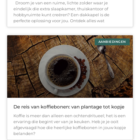
Droom je van een ruime, lichte zolder waar je
eindelijk die extra slaapkamer, thuiskantoor of
hobbyruimte kunt creëren? Een dakkapel is de
perfecte oplossing voor jou. Ontdek alles wat
AANBIEDINGEN
De reis van koffiebonen: van plantage tot kopje
Koffie is meer dan alleen een ochtendritueel; het is een
ervaring die begint ver van je keuken. Heb je je ooit
afgevraagd hoe die heerlijke koffiebonen in jouw kopje
belanden?