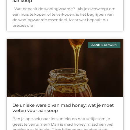
aankoop
Wat bepaalt de woningwaarde? Als je overweegt om
een huis te kopen of te verkopen, is het begrijpen van
de woningwaarde essentieel. Maar wat bepaalt nu
precies die
AANBIEDINGEN
De unieke wereld van mad honey: wat je moet
weten voor aankoop
Ben je op zoek naar iets unieks en natuurlijks om je
geest te verruimen? Dan is mad honey misschien wel
precies wat je zoekt. Deze bijzondere honing staat