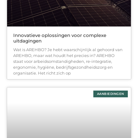
Innovatieve oplossingen voor complexe
uitdagingen
Wat is AREHBO? Je hebt waarschijnlijk al gehoord van
AREHBO, maar wat houdt het precies in? AREHBO
staat voor arbeidsomstandigheden, re-integratie,
ergonomie, hygiëne, bedrijfsgezondheidszorg en
organisatie. Het richt zich op
AANBIEDINGEN