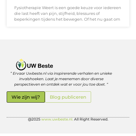
Fysiotherapie Weert is een goede keuze voor iedereen
die last heeft van pijn, stijfheid, blessures of
beperkingen tijdens het bewegen. Of het nu gaat om
” Ervaar Uwbeste.nl via inspirerende verhalen en unieke
Linkjes kopen: verstandig investeren in je online vindbaarheid
Geld verdienen met je website: zo haal je er écht rendement uit
invalshoeken. Laat je meenemen door diverse
perspectieven en ontdek wat er voor jou toe doet. “
Wie zijn wij?
Blog publiceren
@2025
www.uwbeste.nl.
All Right Reserved.