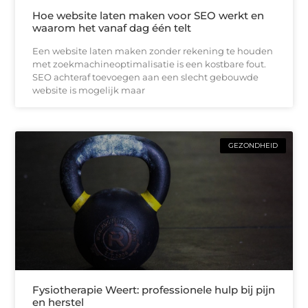
Hoe website laten maken voor SEO werkt en
waarom het vanaf dag één telt
Een website laten maken zonder rekening te houden
met zoekmachineoptimalisatie is een kostbare fout.
SEO achteraf toevoegen aan een slecht gebouwde
website is mogelijk maar
GEZONDHEID
Fysiotherapie Weert: professionele hulp bij pijn
en herstel