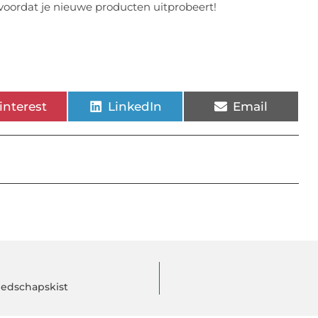
voordat je nieuwe producten uitprobeert!
interest
LinkedIn
Email
eedschapskist