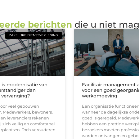
eerde berichten
die u niet ma
ZAKELIJKE DIENSTVERLENING
is modernisatie van
Facilitair management a
verstandiger dan
voor een goed georgani
e vervanging?
werkomgeving
s voor veel gebouwen
Een organisatie functioneer
. Medewerkers, bewoners,
wanneer de dagelijkse ond
en leveranciers rekenen
goed is geregeld. Medewerk
ij zich veilig en comfortabel
hebben een prettige werkpl
rplaatsen. Toch verouderen
bezoekers moeten professio
worden ontvangen en geb