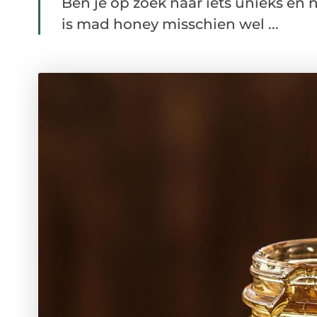
Ben je op zoek naar iets unieks en 
is mad honey misschien wel ...