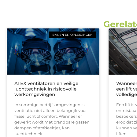
Gerelat
BANEN EN OPLEIDINGEN
ATEX ventilatoren en veilige
Wanneer 
luchttechniek in risicovolle
een lift 
werkomgevingen
volledig
In sommige bedrijfsomgevingen is
Een lift i
ventilatie niet alleen belangrijk voor
onmisbaar
frisse lucht of comfort. Wanneer er
bezoekers 
gewerkt wordt met brandbare gassen,
erop dat z
dampen of stofdeeltjes, kan
kunnen ve
luchttechniek
liften