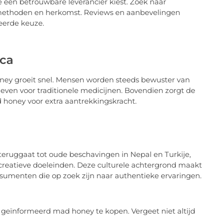
je een betrouwbare leverancier kiest. Zoek naar
iemethoden en herkomst. Reviews en aanbevelingen
eerde keuze.
ica
oney groeit snel. Mensen worden steeds bewuster van
even voor traditionele medicijnen. Bovendien zorgt de
d honey voor extra aantrekkingskracht.
teruggaat tot oude beschavingen in Nepal en Turkije,
ecreatieve doeleinden. Deze culturele achtergrond maakt
nsumenten die op zoek zijn naar authentieke ervaringen.
 geïnformeerd mad honey te kopen. Vergeet niet altijd