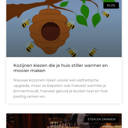
BLOG
Kozijnen kiezen die je huis stiller warmer en
mooier maken
Nieuwe kozijnen lijken vooral een esthetische
upgrade, maar ze bepalen ook hoeveel warmte je
binnenhoudt, hoeveel geluid je buiten laat en hoe
prettig ramen en
ETEN EN DRINKEN