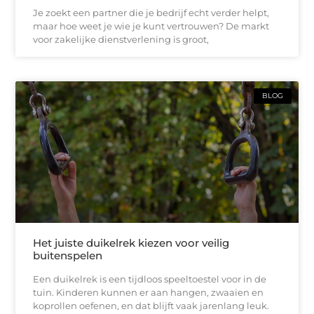
Je zoekt een partner die je bedrijf echt verder helpt,
maar hoe weet je wie je kunt vertrouwen? De markt
voor zakelijke dienstverlening is groot,
BLOG
Het juiste duikelrek kiezen voor veilig
buitenspelen
Een duikelrek is een tijdloos speeltoestel voor in de
tuin. Kinderen kunnen er aan hangen, zwaaien en
koprollen oefenen, en dat blijft vaak jarenlang leuk.