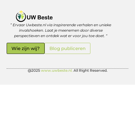
” Ervaar Uwbeste.nl via inspirerende verhalen en unieke
Linkjes kopen: verstandig investeren in je online vindbaarheid
Geld verdienen met je website: zo haal je er écht rendement uit
invalshoeken. Laat je meenemen door diverse
perspectieven en ontdek wat er voor jou toe doet. “
Wie zijn wij?
Blog publiceren
@2025
www.uwbeste.nl.
All Right Reserved.