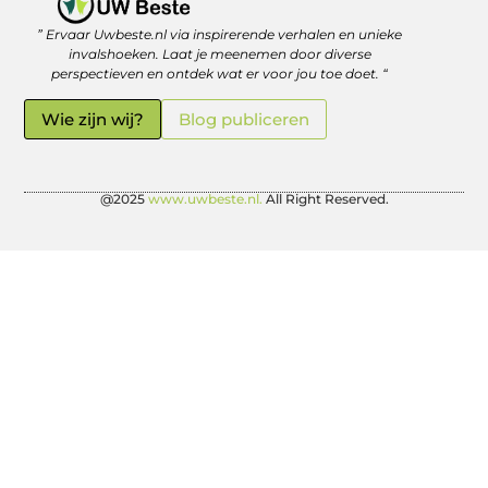
” Ervaar Uwbeste.nl via inspirerende verhalen en unieke
Linkjes kopen: verstandig investeren in je online vindbaarheid
Geld verdienen met je website: zo haal je er écht rendement uit
invalshoeken. Laat je meenemen door diverse
perspectieven en ontdek wat er voor jou toe doet. “
Wie zijn wij?
Blog publiceren
@2025
www.uwbeste.nl.
All Right Reserved.