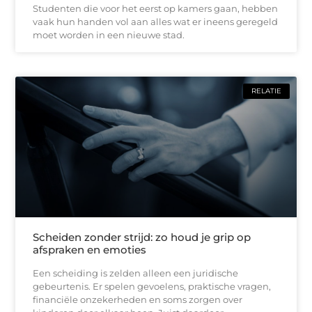
Studenten die voor het eerst op kamers gaan, hebben
vaak hun handen vol aan alles wat er ineens geregeld
moet worden in een nieuwe stad.
RELATIE
Scheiden zonder strijd: zo houd je grip op
afspraken en emoties
Een scheiding is zelden alleen een juridische
gebeurtenis. Er spelen gevoelens, praktische vragen,
financiële onzekerheden en soms zorgen over