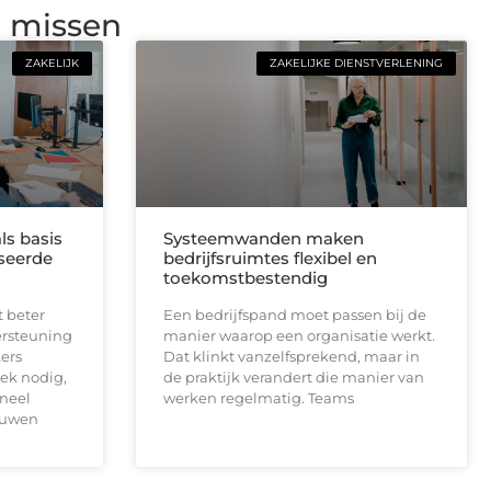
g missen
ZAKELIJK
ZAKELIJKE DIENSTVERLENING
ls basis
Systeemwanden maken
seerde
bedrijfsruimtes flexibel en
toekomstbestendig
t beter
Een bedrijfspand moet passen bij de
ersteuning
manier waarop een organisatie werkt.
ers
Dat klinkt vanzelfsprekend, maar in
ek nodig,
de praktijk verandert die manier van
neel
werken regelmatig. Teams
ouwen