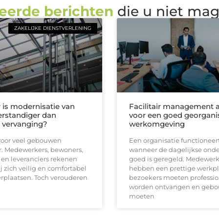
eerde berichten
die u niet ma
ZAKELIJKE DIENSTVERLENING
is modernisatie van
Facilitair management a
verstandiger dan
voor een goed georgani
e vervanging?
werkomgeving
s voor veel gebouwen
Een organisatie functioneer
. Medewerkers, bewoners,
wanneer de dagelijkse ond
en leveranciers rekenen
goed is geregeld. Medewerk
ij zich veilig en comfortabel
hebben een prettige werkpl
rplaatsen. Toch verouderen
bezoekers moeten professio
worden ontvangen en geb
moeten