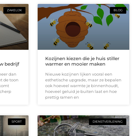
ZAKELIJK
BLOG
Kozijnen kiezen die je huis stiller
w bedrijf
warmer en mooier maken
meer dan
Nieuwe kozijnen lijken vooral een
et de toon
esthetische upgrade, maar ze bepalen
lkomt
ook hoeveel warmte je binnenhoudt,
scherp
hoeveel geluid je buiten laat en hoe
prettig ramen en
SPORT
DIENSTVERLENING