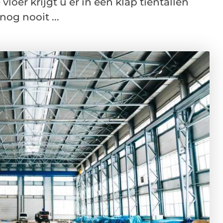
er krijgt u er in één klap tientallen
nog nooit ...