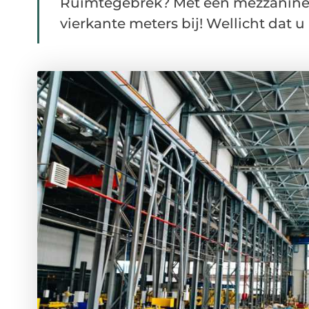
Ruimtegebrek? Met een mezzanine vlo
vierkante meters bij! Wellicht dat u 