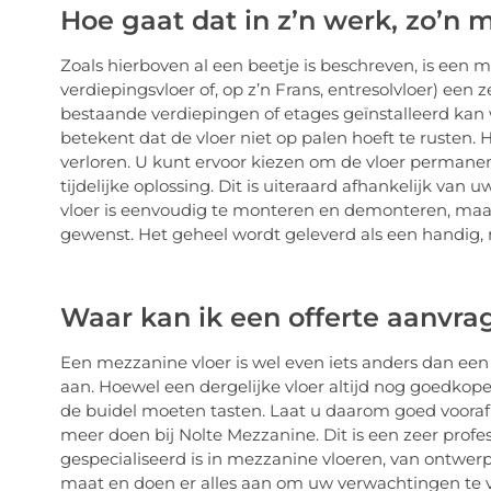
Hoe gaat dat in z’n werk, zo’n 
Zoals hierboven al een beetje is beschreven, is een m
verdiepingsvloer of, op z’n Frans, entresolvloer) een 
bestaande verdiepingen of etages geïnstalleerd kan
betekent dat de vloer niet op palen hoeft te rusten.
verloren. U kunt ervoor kiezen om de vloer permanen
tijdelijke oplossing. Dit is uiteraard afhankelijk v
vloer is eenvoudig te monteren en demonteren, ma
gewenst. Het geheel wordt geleverd als een handig,
Waar kan ik een offerte aanvra
Een mezzanine vloer is wel even iets anders dan een 
aan. Hoewel een dergelijke vloer altijd nog goedkoper
de buidel moeten tasten. Laat u daarom goed vooraf 
meer doen bij Nolte Mezzanine. Dit is een zeer profes
gespecialiseerd is in mezzanine vloeren, van ontwerp 
maat en doen er alles aan om uw verwachtingen te ver