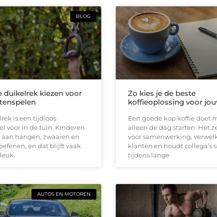
BLOG
e duikelrek kiezen voor
Zo kies je de beste
itenspelen
koffieoplossing voor jou
rek is een tijdloos
Een goede kop koffie doet 
el voor in de tuin. Kinderen
alleen de dag starten. Het z
 aan hangen, zwaaien en
voor samenwerking, verwe
oefenen, en dat blijft vaak
klanten en houdt collega’s 
leuk.
tijdens lange
AUTOS EN MOTOREN