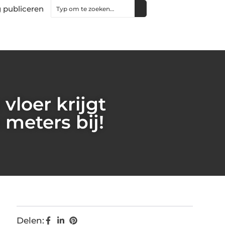
 publiceren
loer krijgt
 meters bij!
Delen: