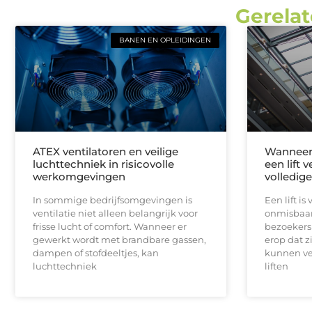
Gerelat
BANEN EN OPLEIDINGEN
ATEX ventilatoren en veilige
Wanneer 
luchttechniek in risicovolle
een lift 
werkomgevingen
volledig
In sommige bedrijfsomgevingen is
Een lift i
ventilatie niet alleen belangrijk voor
onmisbaar
frisse lucht of comfort. Wanneer er
bezoekers 
gewerkt wordt met brandbare gassen,
erop dat z
dampen of stofdeeltjes, kan
kunnen ve
luchttechniek
liften