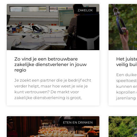
ZAKELIJK
Zo vind je een betrouwbare
Het juist
zakelijke dienstverlener in jouw
veilig bu
regio
Een duikel
Je zoekt een partner die je bedrijf echt
speeltoest
verder helpt, maar hoe weet je wie je
kunnen er
kunt vertrouwen? De markt voor
koprollen 
zakelijke dienstverlening is groot,
jarenlang 
ETEN EN DRINKEN