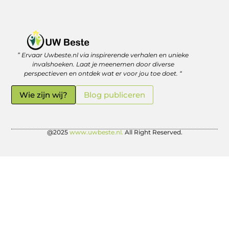
” Ervaar Uwbeste.nl via inspirerende verhalen en unieke
Linkjes kopen: verstandig investeren in je online vindbaarheid
Geld verdienen met je website: zo haal je er écht rendement uit
invalshoeken. Laat je meenemen door diverse
perspectieven en ontdek wat er voor jou toe doet. “
Wie zijn wij?
Blog publiceren
@2025
www.uwbeste.nl.
All Right Reserved.