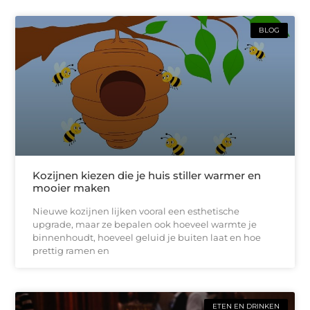
BLOG
Kozijnen kiezen die je huis stiller warmer en
mooier maken
Nieuwe kozijnen lijken vooral een esthetische
upgrade, maar ze bepalen ook hoeveel warmte je
binnenhoudt, hoeveel geluid je buiten laat en hoe
prettig ramen en
ETEN EN DRINKEN