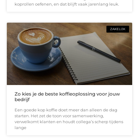
koprollen oefenen, en dat blijft vaak jarenlang leuk.
ZAKELIJK
Zo kies je de beste koffieoplossing voor jouw
bedrijf
Een goede kop koffie doet meer dan alleen de dag
starten. Het zet de toon voor samenwerking,
verwelkomt klanten en houdt collega’s scherp tijdens
lange