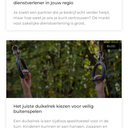
dienstverlener in jouw regio
Je zoekt een partner die je bedrijf echt verder helpt,
maar hoe weet je wie je kunt vertrouwen? De markt
voor zakelijke dienstverlening is groot,
BLOG
Het juiste duikelrek kiezen voor veilig
buitenspelen
Een duikelrek is een tijdloos speeltoestel voor in de
tuin. Kinderen kunnen er aan hangen, zwaaien en