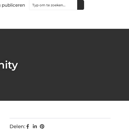
 publiceren
nity
Delen: