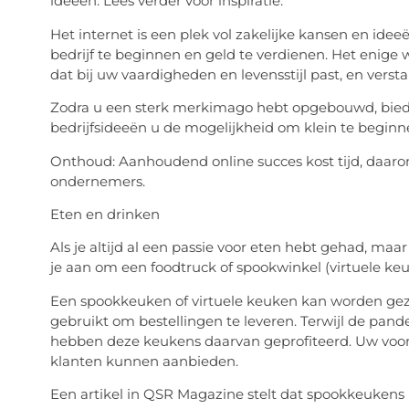
ideeën. Lees verder voor inspiratie.
Het internet is een plek vol zakelijke kansen en idee
bedrijf te beginnen en geld te verdienen. Het enige 
dat bij uw vaardigheden en levensstijl past, en verst
Zodra u een sterk merkimago hebt opgebouwd, bied
bedrijfsideeën u de mogelijkheid om klein te beginn
Onthoud: Aanhoudend online succes kost tijd, daarom
ondernemers.
Eten en drinken
Als je altijd al een passie voor eten hebt gehad, maa
je aan om een foodtruck of spookwinkel (virtuele ke
Een spookkeuken of virtuele keuken kan worden gezie
gebruikt om bestellingen te leveren. Terwijl de pand
hebben deze keukens daarvan geprofiteerd. Uw voord
klanten kunnen aanbieden.
Een artikel in QSR Magazine stelt dat spookkeukens