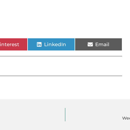
interest
LinkedIn
Email
Wee