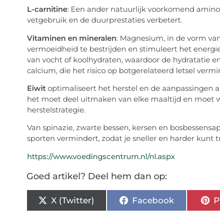
L-carnitine
: Een ander natuurlijk voorkomend aminoz
vetgebruik en de duurprestaties verbetert.
Vitaminen en mineralen
: Magnesium, in de vorm va
vermoeidheid te bestrijden en stimuleert het ener
van vocht of koolhydraten, waardoor de hydratatie en
calcium, die het risico op botgerelateerd letsel ve
Eiwit
optimaliseert het herstel en de aanpassingen aa
het moet deel uitmaken van elke maaltijd en moet
herstelstrategie.
Van spinazie, zwarte bessen, kersen en bosbessensap
sporten vermindert, zodat je sneller en harder kunt t
https://www.voedingscentrum.nl/nl.aspx
Goed artikel? Deel hem dan op:
X (Twitter)
Facebook
P