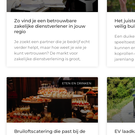
Zo vind je een betrouwbare
Het juist
zakelijke dienstverlener in jouw
veilig bu
regio
Een duikel
Je zoekt een partner die je bedrijf echt
speeltoest
verder helpt, maar hoe weet je wie je
kunnen er
kunt vertrouwen? De markt voor
koprollen 
zakelijke dienstverlening is groot,
jarenlang 
ETEN EN DRINKEN
Bruiloftscatering die past bij de
EV laadk