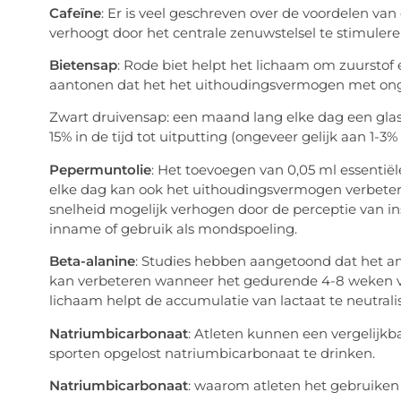
Cafeïne
: Er is veel geschreven over de voordelen van 
verhoogt door het centrale zenuwstelsel te stimulere
Bietensap
: Rode biet helpt het lichaam om zuurstof 
aantonen dat het het uithoudingsvermogen met ong
Zwart druivensap: een maand lang elke dag een glas
15% in de tijd tot uitputting (ongeveer gelijk aan 1-3%
Pepermuntolie
: Het toevoegen van 0,05 ml essenti
elke dag kan ook het uithoudingsvermogen verbet
snelheid mogelijk verhogen door de perceptie van i
inname of gebruik als mondspoeling.
Beta-alanine
: Studies hebben aangetoond dat het a
kan verbeteren wanneer het gedurende 4-8 weken v
lichaam helpt de accumulatie van lactaat te neutrali
Natriumbicarbonaat
: Atleten kunnen een vergelijkba
sporten opgelost natriumbicarbonaat te drinken.
Natriumbicarbonaat
: waarom atleten het gebruiken 