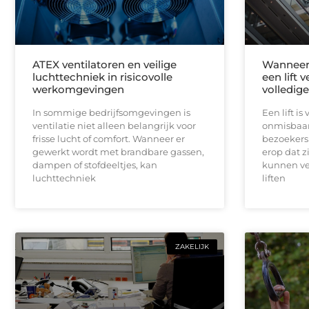
ATEX ventilatoren en veilige
Wanneer 
luchttechniek in risicovolle
een lift 
werkomgevingen
volledig
In sommige bedrijfsomgevingen is
Een lift i
ventilatie niet alleen belangrijk voor
onmisbaar
frisse lucht of comfort. Wanneer er
bezoekers 
gewerkt wordt met brandbare gassen,
erop dat z
dampen of stofdeeltjes, kan
kunnen ve
luchttechniek
liften
ZAKELIJK