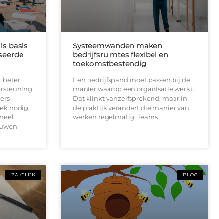
ls basis
Systeemwanden maken
seerde
bedrijfsruimtes flexibel en
toekomstbestendig
t beter
Een bedrijfspand moet passen bij de
ersteuning
manier waarop een organisatie werkt.
ers
Dat klinkt vanzelfsprekend, maar in
ek nodig,
de praktijk verandert die manier van
neel
werken regelmatig. Teams
ouwen
ZAKELIJK
BLOG