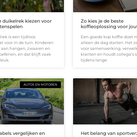
e duikelrek kiezen voor
Zo kies je de beste
itenspelen
koffieoplossing voor jou
rek is een tijdloos
Een goede kop koffie doet 
el voor in de tuin. Kinderen
alleen de dag starten. Het z
 aan hangen, zwaaien en
voor samenwerking, verwe
oefenen, en dat blijft vaak
klanten en houdt collega’s 
leuk.
tijdens lange
AUTOS EN MOTOREN
abels vergelijken en
Het belang van sportver