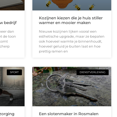
Kozijnen kiezen die je huis stiller
w bedrijf
warmer en mooier maken
meer dan
Nieuwe kozijnen lijken vooral een
et de toon
esthetische upgrade, maar ze bepalen
lkomt
ook hoeveel warmte je binnenhoudt,
scherp
hoeveel geluid je buiten laat en hoe
prettig ramen en
SPORT
DIENSTVERLENING
zorging
Een slotenmaker in Rosmalen