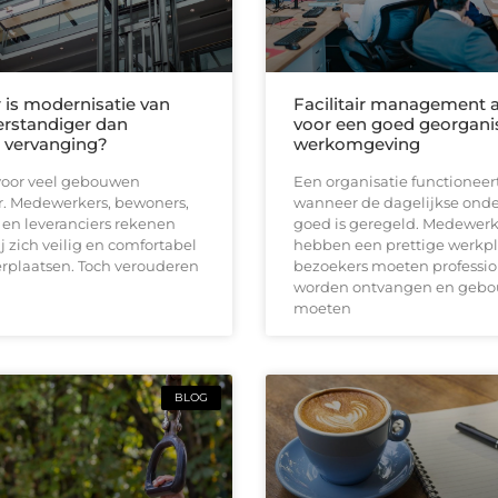
is modernisatie van
Facilitair management a
verstandiger dan
voor een goed georgani
e vervanging?
werkomgeving
s voor veel gebouwen
Een organisatie functioneer
. Medewerkers, bewoners,
wanneer de dagelijkse ond
en leveranciers rekenen
goed is geregeld. Medewerk
ij zich veilig en comfortabel
hebben een prettige werkpl
rplaatsen. Toch verouderen
bezoekers moeten professio
worden ontvangen en geb
moeten
BLOG