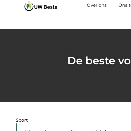
Over ons
Ons 
De beste v
Sport