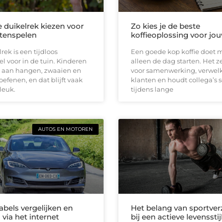
e duikelrek kiezen voor
Zo kies je de beste
itenspelen
koffieoplossing voor jou
rek is een tijdloos
Een goede kop koffie doet 
el voor in de tuin. Kinderen
alleen de dag starten. Het z
 aan hangen, zwaaien en
voor samenwerking, verwe
oefenen, en dat blijft vaak
klanten en houdt collega’s 
leuk.
tijdens lange
AUTOS EN MOTOREN
abels vergelijken en
Het belang van sportver
 via het internet
bij een actieve levensstij