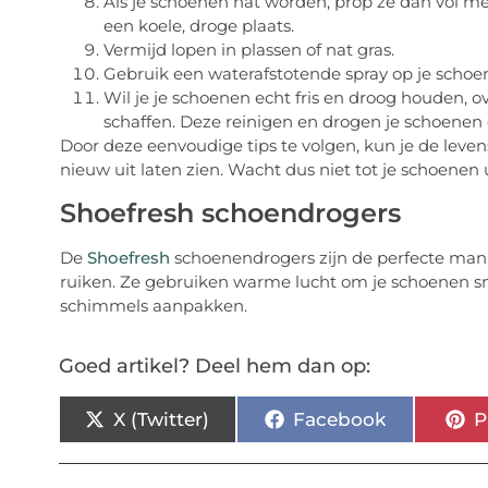
Als je schoenen nat worden, prop ze dan vol m
een koele, droge plaats.
Vermijd lopen in plassen of nat gras.
Gebruik een waterafstotende spray op je schoen
Wil je je schoenen echt fris en droog houden,
schaffen. Deze reinigen en drogen je schoenen 
Door deze eenvoudige tips te volgen, kun je de leven
nieuw uit laten zien. Wacht dus niet tot je schoenen 
Shoefresh schoendrogers
De
Shoefresh
schoenendrogers zijn de perfecte manier 
ruiken. Ze gebruiken warme lucht om je schoenen sne
schimmels aanpakken.
Goed artikel? Deel hem dan op:
X (Twitter)
Facebook
P