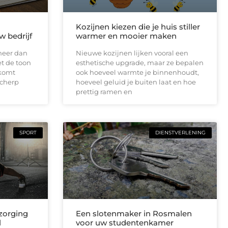
Kozijnen kiezen die je huis stiller
w bedrijf
warmer en mooier maken
meer dan
Nieuwe kozijnen lijken vooral een
et de toon
esthetische upgrade, maar ze bepalen
lkomt
ook hoeveel warmte je binnenhoudt,
scherp
hoeveel geluid je buiten laat en hoe
prettig ramen en
SPORT
DIENSTVERLENING
zorging
Een slotenmaker in Rosmalen
l
voor uw studentenkamer