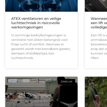
ATEX ventilatoren en veilige
Wanneer 
luchttechniek in risicovolle
een lift 
werkomgevingen
volledig
In sommige bedrijfsomgevingen is
Een lift i
ventilatie niet alleen belangrijk voor
onmisbaar
frisse lucht of comfort. Wanneer er
bezoekers 
gewerkt wordt met brandbare gassen,
erop dat z
dampen of stofdeeltjes, kan
kunnen ve
luchttechniek
liften
ZAKELIJK