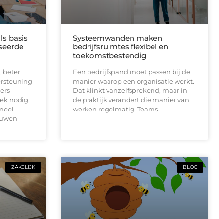
ls basis
Systeemwanden maken
seerde
bedrijfsruimtes flexibel en
toekomstbestendig
t beter
Een bedrijfspand moet passen bij de
ersteuning
manier waarop een organisatie werkt.
ers
Dat klinkt vanzelfsprekend, maar in
ek nodig,
de praktijk verandert die manier van
neel
werken regelmatig. Teams
ouwen
ZAKELIJK
BLOG