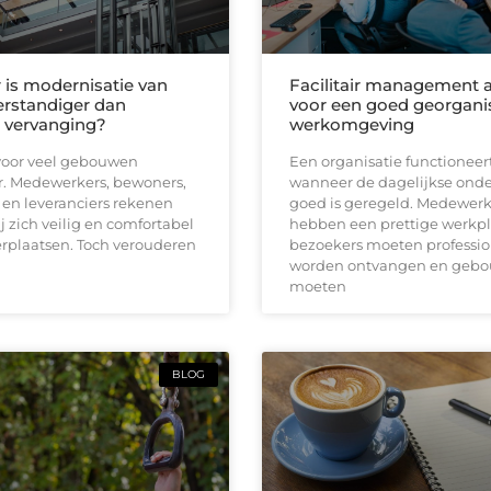
is modernisatie van
Facilitair management a
verstandiger dan
voor een goed georgani
e vervanging?
werkomgeving
s voor veel gebouwen
Een organisatie functioneer
. Medewerkers, bewoners,
wanneer de dagelijkse ond
en leveranciers rekenen
goed is geregeld. Medewerk
ij zich veilig en comfortabel
hebben een prettige werkpl
rplaatsen. Toch verouderen
bezoekers moeten professio
worden ontvangen en geb
moeten
BLOG