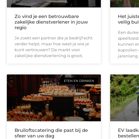
Zo vind je een betrouwbare
Het juist
zakelijke dienstverlener in jouw
veilig bu
regio
Een duikel
Je zoekt een partner die je bedrijf echt
speeltoest
verder helpt, maar hoe weet je wie je
kunnen er
kunt vertrouwen? De markt voor
koprollen 
zakelijke dienstverlening is groot,
jarenlang 
ETEN EN DRINKEN
Bruiloftscatering die past bij de
EV laadk
sfeer van uw dag
bestellen