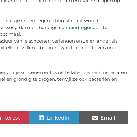
et krantenpapier of handdoeken en laat ze drogen op
en als je in een regenachtig klimaat woont.
 overweeg dan een handige
schoendroger
aan te
optimaal.
sduur van je schoenen verlengen en ze er langer als
uit elkaar vallen – begin ze vandaag nog te verzorgen!
om je schoenen er fris uit te laten zien en fris te laten
l en grondig te drogen, terwijl ze ook bacteriën en
interest
LinkedIn
Email