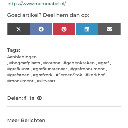
https://www.memorabel.nl/
Goed artikel? Deel hem dan op:
X
Facebook
Pinterest
LinkedIn
Email
(Twitter)
Tags:
Aanbiedingen
,
#begraafplaats
,
#corona
,
#gedenkteken
,
#graf
,
#grafkunst
,
#grafkunstenaar
,
#grafmonument
,
#grafsteen
,
#grafzerk
,
#JeroenStok
,
#kerkhof
,
#monument
,
#uitvaart
Delen:
Meer Berichten