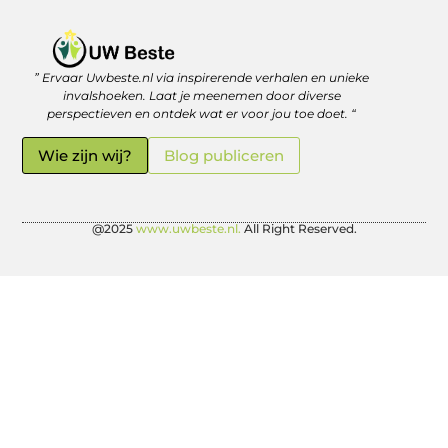
” Ervaar Uwbeste.nl via inspirerende verhalen en unieke
Linkjes kopen: verstandig investeren in je online vindbaarheid
Geld verdienen met je website: zo haal je er écht rendement uit
invalshoeken. Laat je meenemen door diverse
perspectieven en ontdek wat er voor jou toe doet. “
Wie zijn wij?
Blog publiceren
@2025
www.uwbeste.nl.
All Right Reserved.