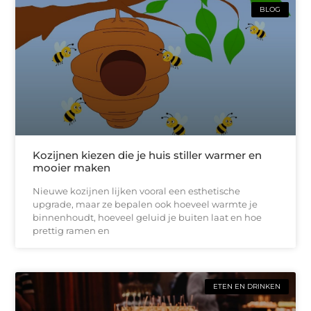
BLOG
Kozijnen kiezen die je huis stiller warmer en
mooier maken
Nieuwe kozijnen lijken vooral een esthetische
upgrade, maar ze bepalen ook hoeveel warmte je
binnenhoudt, hoeveel geluid je buiten laat en hoe
prettig ramen en
ETEN EN DRINKEN