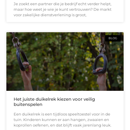
Je zoekt een partner die je bedrijf echt verder helpt,
maar hoe weet je wie je kunt vertrouwen? De markt
voor zakelijke dienstverlening is groot,
BLOG
Het juiste duikelrek kiezen voor veilig
buitenspelen
Een duikelrek is een tijdloos speeltoestel voor in de
tuin. Kinderen kunnen er aan hangen, zwaaien en
koprollen oefenen, en dat blijft vaak jarenlang leuk.