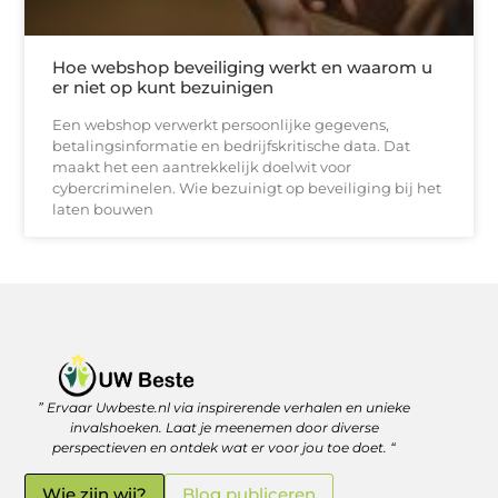
Hoe webshop beveiliging werkt en waarom u
er niet op kunt bezuinigen
Een webshop verwerkt persoonlijke gegevens,
betalingsinformatie en bedrijfskritische data. Dat
maakt het een aantrekkelijk doelwit voor
cybercriminelen. Wie bezuinigt op beveiliging bij het
laten bouwen
” Ervaar Uwbeste.nl via inspirerende verhalen en unieke
Linkjes kopen: verstandig investeren in je online vindbaarheid
Geld verdienen met je website: zo haal je er écht rendement uit
invalshoeken. Laat je meenemen door diverse
perspectieven en ontdek wat er voor jou toe doet. “
Wie zijn wij?
Blog publiceren