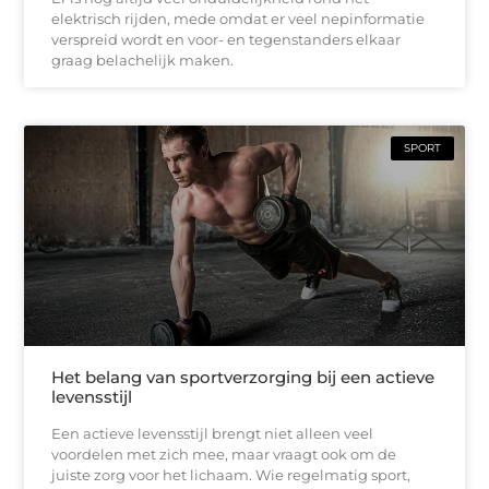
elektrisch rijden, mede omdat er veel nepinformatie
verspreid wordt en voor- en tegenstanders elkaar
graag belachelijk maken.
SPORT
Het belang van sportverzorging bij een actieve
levensstijl
Een actieve levensstijl brengt niet alleen veel
voordelen met zich mee, maar vraagt ook om de
juiste zorg voor het lichaam. Wie regelmatig sport,