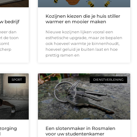
Kozijnen kiezen die je huis stiller
w bedrijf
warmer en mooier maken
meer dan
Nieuwe kozijnen lijken vooral een
et de toon
esthetische upgrade, maar ze bepalen
lkomt
ook hoeveel warmte je binnenhoudt,
scherp
hoeveel geluid je buiten laat en hoe
prettig ramen en
SPORT
DIENSTVERLENING
zorging
Een slotenmaker in Rosmalen
l
voor uw studentenkamer