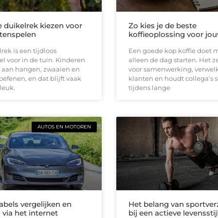
e duikelrek kiezen voor
Zo kies je de beste
itenspelen
koffieoplossing voor jou
rek is een tijdloos
Een goede kop koffie doet 
el voor in de tuin. Kinderen
alleen de dag starten. Het z
 aan hangen, zwaaien en
voor samenwerking, verwe
oefenen, en dat blijft vaak
klanten en houdt collega’s 
leuk.
tijdens lange
AUTOS EN MOTOREN
abels vergelijken en
Het belang van sportver
 via het internet
bij een actieve levensstij