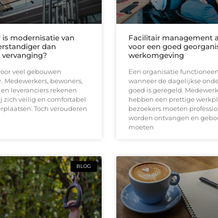
is modernisatie van
Facilitair management a
verstandiger dan
voor een goed georgani
e vervanging?
werkomgeving
s voor veel gebouwen
Een organisatie functioneer
. Medewerkers, bewoners,
wanneer de dagelijkse ond
en leveranciers rekenen
goed is geregeld. Medewerk
ij zich veilig en comfortabel
hebben een prettige werkpl
rplaatsen. Toch verouderen
bezoekers moeten professio
worden ontvangen en geb
moeten
BLOG