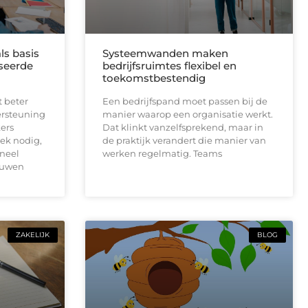
ls basis
Systeemwanden maken
seerde
bedrijfsruimtes flexibel en
toekomstbestendig
t beter
Een bedrijfspand moet passen bij de
ersteuning
manier waarop een organisatie werkt.
ers
Dat klinkt vanzelfsprekend, maar in
ek nodig,
de praktijk verandert die manier van
neel
werken regelmatig. Teams
ouwen
ZAKELIJK
BLOG