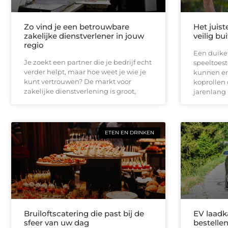
Zo vind je een betrouwbare
Het juist
zakelijke dienstverlener in jouw
veilig bu
regio
Een duikel
Je zoekt een partner die je bedrijf echt
speeltoest
verder helpt, maar hoe weet je wie je
kunnen er
kunt vertrouwen? De markt voor
koprollen 
zakelijke dienstverlening is groot,
jarenlang 
ETEN EN DRINKEN
Bruiloftscatering die past bij de
EV laadk
sfeer van uw dag
bestellen