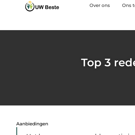
Over ons
Ons 
Top 3 red
Aanbiedingen