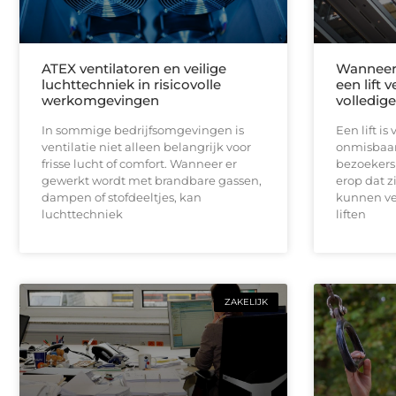
ATEX ventilatoren en veilige
Wanneer 
luchttechniek in risicovolle
een lift 
werkomgevingen
volledig
In sommige bedrijfsomgevingen is
Een lift i
ventilatie niet alleen belangrijk voor
onmisbaar
frisse lucht of comfort. Wanneer er
bezoekers 
gewerkt wordt met brandbare gassen,
erop dat z
dampen of stofdeeltjes, kan
kunnen ve
luchttechniek
liften
ZAKELIJK