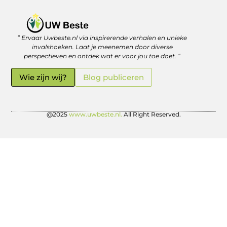
” Ervaar Uwbeste.nl via inspirerende verhalen en unieke
Linkjes kopen: verstandig investeren in je online vindbaarheid
Geld verdienen met je website: zo haal je er écht rendement uit
invalshoeken. Laat je meenemen door diverse
perspectieven en ontdek wat er voor jou toe doet. “
Wie zijn wij?
Blog publiceren
@2025
www.uwbeste.nl.
All Right Reserved.