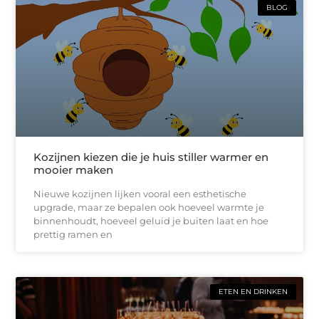
BLOG
Kozijnen kiezen die je huis stiller warmer en
mooier maken
Nieuwe kozijnen lijken vooral een esthetische
upgrade, maar ze bepalen ook hoeveel warmte je
binnenhoudt, hoeveel geluid je buiten laat en hoe
prettig ramen en
ETEN EN DRINKEN