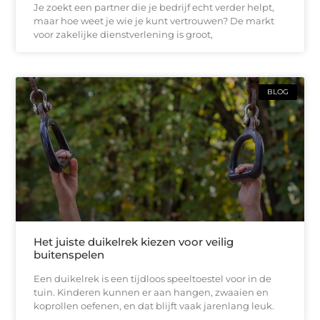
Je zoekt een partner die je bedrijf echt verder helpt,
maar hoe weet je wie je kunt vertrouwen? De markt
voor zakelijke dienstverlening is groot,
BLOG
Het juiste duikelrek kiezen voor veilig
buitenspelen
Een duikelrek is een tijdloos speeltoestel voor in de
tuin. Kinderen kunnen er aan hangen, zwaaien en
koprollen oefenen, en dat blijft vaak jarenlang leuk.