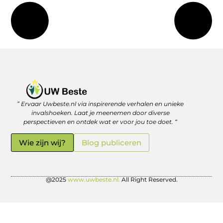
” Ervaar Uwbeste.nl via inspirerende verhalen en unieke
Linkjes kopen: verstandig investeren in je online vindbaarheid
Geld verdienen met je website: zo haal je er écht rendement uit
invalshoeken. Laat je meenemen door diverse
perspectieven en ontdek wat er voor jou toe doet. “
Wie zijn wij?
Blog publiceren
@2025
www.uwbeste.nl.
All Right Reserved.