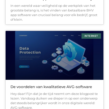
In een wereld waar veiligheid op de werkplek van het
grootste belang is, is het vinden van betaalbare BHV
app software van cruciaal belang voor elk bedrijf, groot
of klein.
INTERNET
De voordelen van kwalitatieve AVG-software
Hey daar! Fijn dat je de tijd neemt om deze blogpost te
lezen. Vandaag duiken we dieper in op een onderwerp
dat steeds belangrijker wordt in onze digitale wereld:
AVG-software.