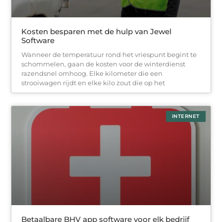
Kosten besparen met de hulp van Jewel
Software
Wanneer de temperatuur rond het vriespunt begint te
schommelen, gaan de kosten voor de winterdienst
razendsnel omhoog. Elke kilometer die een
strooiwagen rijdt en elke kilo zout die op het
INTERNET
Betaalbare BHV app software voor elk bedrijf