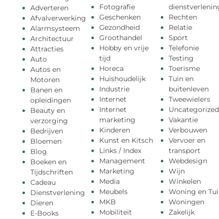
Fotografie
dienstverlenin
Adverteren
Geschenken
Rechten
Afvalverwerking
Gezondheid
Relatie
Alarmsysteem
Groothandel
Sport
Architectuur
Hobby en vrije
Telefonie
Attracties
tijd
Testing
Auto
Horeca
Toerisme
Autos en
Huishoudelijk
Tuin en
Motoren
Industrie
buitenleven
Banen en
Internet
Tweewielers
opleidingen
Internet
Uncategorized
Beauty en
marketing
Vakantie
verzorging
Kinderen
Verbouwen
Bedrijven
Kunst en Kitsch
Vervoer en
Bloemen
Links / Index
transport
Blog
Management
Webdesign
Boeken en
Marketing
Wijn
Tijdschriften
Media
Winkelen
Cadeau
Meubels
Woning en Tui
Dienstverlening
MKB
Woningen
Dieren
Mobiliteit
Zakelijk
E-Books