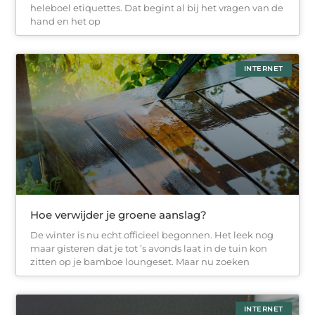
heleboel etiquettes. Dat begint al bij het vragen van de
hand en het op
INTERNET
Hoe verwijder je groene aanslag?
De winter is nu echt officieel begonnen. Het leek nog
maar gisteren dat je tot ’s avonds laat in de tuin kon
zitten op je bamboe loungeset. Maar nu zoeken
INTERNET