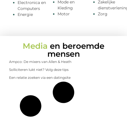
Mode en
Zakelijke
Electronica en
Kleding
dienstverlenin
Computers
Motor
Zorg
Energie
Media
en beroemde
mensen
Ampco: De mixers van Allen & Heath
Solliciteren lukt niet? Volg deze tips
Een relatie zoeken via een datingsite